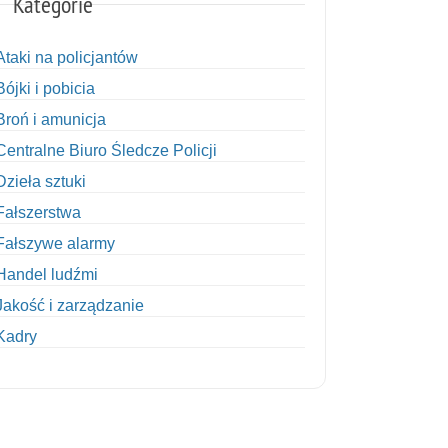
Kategorie
Ataki na policjantów
Bójki i pobicia
Broń i amunicja
Centralne Biuro Śledcze Policji
Dzieła sztuki
Fałszerstwa
Fałszywe alarmy
Handel ludźmi
Jakość i zarządzanie
Kadry
Kobiety w Policji
Korupcja
Kradzież