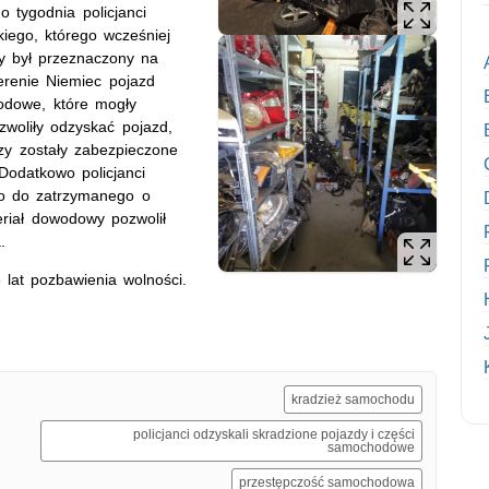
 tygodnia policjanci
kiego, którego wcześniej
y był przeznaczony na
terenie Niemiec pojazd
hodowe, które mogły
zwoliły odzyskać pojazd,
czy zostały zabezpieczone
Dodatkowo policjanci
go do zatrzymanego o
eriał dowodowy pozwolił
.
 lat pozbawienia wolności.
kradzież samochodu
policjanci odzyskali skradzione pojazdy i części
samochodowe
przestępczość samochodowa