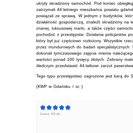
ukryty skradziony samochód. Pod koniec ubiegłego
zatrzymali 44-letniego mieszkańca powiatu gdańs
powiązali ze sprawą. W jednym z budynków, któr
działalność gospodarczą, znaleźli skradziony na 
znanej, luksusowej marki, a także części samoc
pochodzić z przestępstw. Działania policjantów po
który był już częściowo rozłożony. Wszystkie rze
przez mundurowych do badań specjalistycznych. 
dokonali tymczasowego zajęcia mienia należące
wartości ponad 100 tysięcy złotych. Zebrany mat
śledczym przedstawić 44-latkowi zarzut paserstwa
Tego typu przestępstwo zagrożone jest karą do 5
(KWP w Gdańsku / sc )
Ocena: 5/5 (4)