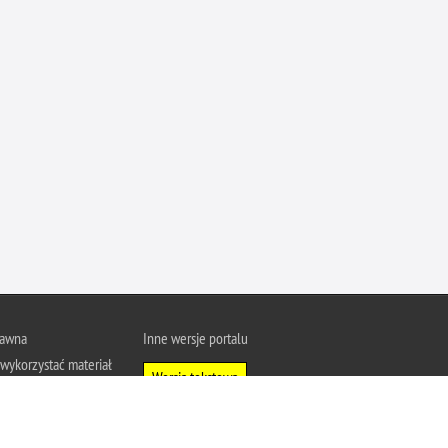
Ofiarni i odważni
Opinia publiczna
Oszustwa
Pedofilia, pornografia dziecięca
Piractwo przemysłowe
Podrabianie znaków towarowych
Pogryzienia przez psy
Polemiki i sprostowania
Policja inaczej
Policjant z pasją
rawna
Inne wersje portalu
Porwania
wykorzystać materiał
Pożary i podpalenia
Wersja tekstowa
u Policja.pl.
Pranie brudnych pieniędzy
About Polish Police
j się z zasadami
Prawa człowieka
a prywatności