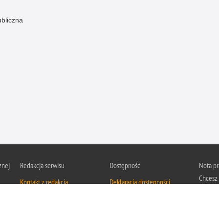
ubliczna
znej
Redakcja serwisu
Dostępność
Nota p
Chcesz 
Kontakt z redakcją
Deklaracja dostępności
z serwis
Zapozna
Polityk