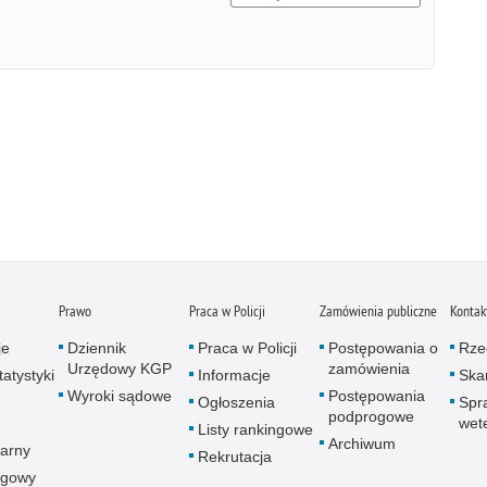
Prawo
Praca w Policji
Zamówienia publiczne
Kontak
je
Dziennik
Praca w Policji
Postępowania o
Rze
Urzędowy KGP
zamówienia
atystyki
Informacje
Skar
Wyroki sądowe
Postępowania
Ogłoszenia
Spr
podprogowe
wet
Listy rankingowe
Archiwum
arny
Rekrutacja
ogowy