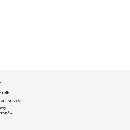
Kradzieże z włamaniem
Kultura
Logistyka, wyposażenie
Materiały wybuchowe
Nagrodzeni policjanci
Napady na banki
Napady na taksówkarzy
Napady na tiry
Nielegalny handel farmaceutykami
t
Nietrzeźwi kierujący
cznik
Nietrzeźwi opiekunowie
gi i wnioski
Nietrzeźwi pracownicy
awy
Niszczenie mienia
eranów
Nowoczesne technologie w pracy Policji
Odpowiedzialność majątkowa Policji