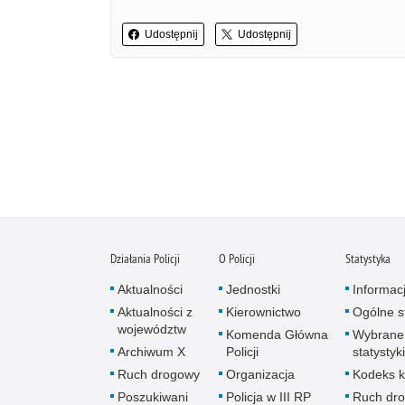
Udostępnij
Udostępnij
Działania Policji
O Policji
Statystyka
Aktualności
Jednostki
Informac
Aktualności z
Kierownictwo
Ogólne st
województw
Komenda Główna
Wybrane
Archiwum X
Policji
statystyki
Ruch drogowy
Organizacja
Kodeks k
Poszukiwani
Policja w III RP
Ruch dr