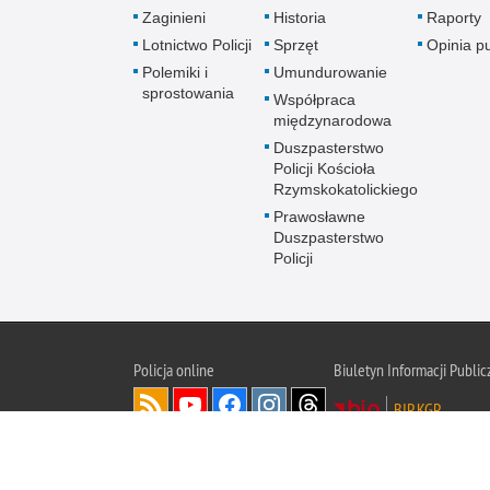
Zaginieni
Historia
Raporty
Lotnictwo Policji
Sprzęt
Opinia p
Polemiki i
Umundurowanie
sprostowania
Współpraca
międzynarodowa
Duszpasterstwo
Policji Kościoła
Rzymskokatolickiego
Prawosławne
Duszpasterstwo
Policji
Policja
online
Biuletyn Informacji Public
BIP KGP