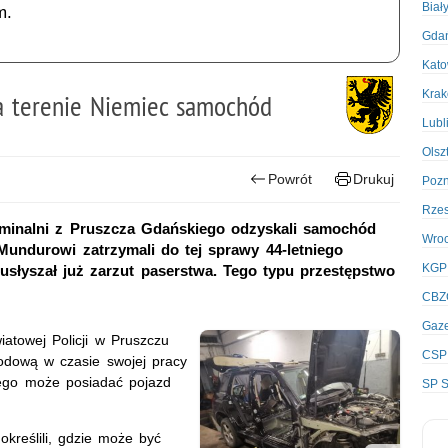
Biał
m.
Gda
Kato
Kra
na terenie Niemiec samochód
Lubl
Olsz
Powrót
Drukuj
Poz
Rze
ryminalni z Pruszcza Gdańskiego odzyskali samochód
Wro
Mundurowi zatrzymali do tej sprawy 44-letniego
KGP
słyszał już zarzut paserstwa. Tego typu przestępstwo
CBZ
Gaze
atowej Policji w Pruszczu
CSP
odową w czasie swojej pracy
iego może posiadać pojazd
SP S
 określili, gdzie może być