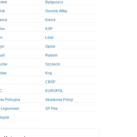
ystok
Bydgoszcz
ńsk
Gorzów Wlkp.
wice
Kielce
ków
KSP
in
Łódź
tyn
Opole
nań
Radom
szów
Szczecin
cław
Kraj
CBŚP
C
EUROPOL
ta Policyjna
Akademia Policji
 Legionowo
SP Piła
łupsk