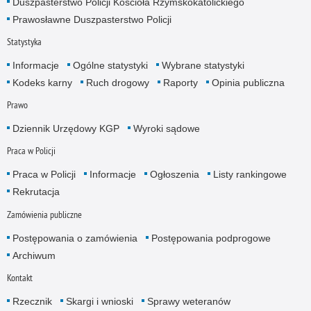
Duszpasterstwo Policji Kościoła Rzymskokatolickiego
Prawosławne Duszpasterstwo Policji
Statystyka
Informacje
Ogólne statystyki
Wybrane statystyki
Kodeks karny
Ruch drogowy
Raporty
Opinia publiczna
Prawo
Dziennik Urzędowy KGP
Wyroki sądowe
Praca w Policji
Praca w Policji
Informacje
Ogłoszenia
Listy rankingowe
Rekrutacja
Zamówienia publiczne
Postępowania o zamówienia
Postępowania podprogowe
Archiwum
Kontakt
Rzecznik
Skargi i wnioski
Sprawy weteranów