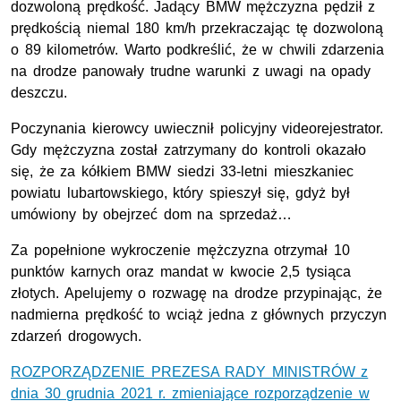
dozwoloną prędkość. Jadący BMW mężczyzna pędził z
prędkością niemal 180 km/h przekraczając tę dozwoloną
o 89 kilometrów. Warto podkreślić, że w chwili zdarzenia
na drodze panowały trudne warunki z uwagi na opady
deszczu.
Poczynania kierowcy uwiecznił policyjny videorejestrator.
Gdy mężczyzna został zatrzymany do kontroli okazało
się, że za kółkiem BMW siedzi 33-letni mieszkaniec
powiatu lubartowskiego, który spieszył się, gdyż był
umówiony by obejrzeć dom na sprzedaż…
Za popełnione wykroczenie mężczyzna otrzymał 10
punktów karnych oraz mandat w kwocie 2,5 tysiąca
złotych. Apelujemy o rozwagę na drodze przypinając, że
nadmierna prędkość to wciąż jedna z głównych przyczyn
zdarzeń drogowych.
ROZPORZĄDZENIE PREZESA RADY MINISTRÓW z
dnia 30 grudnia 2021 r. zmieniające rozporządzenie w