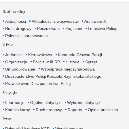
Działania Policji
Aktualności
Aktualności z województw
Archiwum X
Ruch drogowy
Poszukiwani
Zaginieni
Lotnictwo Policji
Polemiki i sprostowania
O Policji
Jednostki
Kierownictwo
Komenda Główna Policji
Organizacja
Policja w III RP
Historia
Sprzęt
Umundurowanie
Współpraca międzynarodowa
Duszpasterstwo Policji Kościoła Rzymskokatolickiego
Prawosławne Duszpasterstwo Policji
Statystyka
Informacje
Ogólne statystyki
Wybrane statystyki
Kodeks karny
Ruch drogowy
Raporty
Opinia publiczna
Prawo
Dziennik Urzędowy KGP
Wyroki sądowe