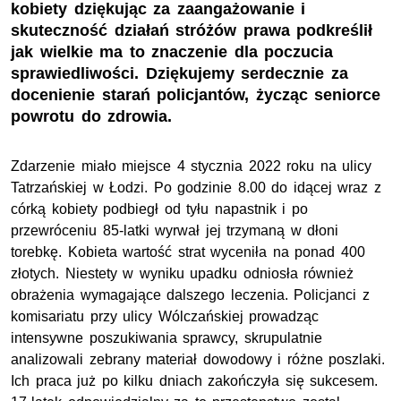
kobiety dziękując za zaangażowanie i
skuteczność działań stróżów prawa podkreślił
jak wielkie ma to znaczenie dla poczucia
sprawiedliwości. Dziękujemy serdecznie za
docenienie starań policjantów, życząc seniorce
powrotu do zdrowia.
Zdarzenie miało miejsce 4 stycznia 2022 roku na ulicy
Tatrzańskiej w Łodzi. Po godzinie 8.00 do idącej wraz z
córką kobiety podbiegł od tyłu napastnik i po
przewróceniu 85-latki wyrwał jej trzymaną w dłoni
torebkę. Kobieta wartość strat wyceniła na ponad 400
złotych. Niestety w wyniku upadku odniosła również
obrażenia wymagające dalszego leczenia. Policjanci z
komisariatu przy ulicy Wólczańskiej prowadząc
intensywne poszukiwania sprawcy, skrupulatnie
analizowali zebrany materiał dowodowy i różne poszlaki.
Ich praca już po kilku dniach zakończyła się sukcesem.