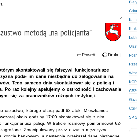
Biał
m.
Gda
Kato
Kra
oszustwo metodą „na policjanta”
Lubl
Olsz
Powrót
Drukuj
Poz
Rze
 którym skontaktowali się fałszywi funkcjonariusze
Wro
czyzna podał im dane niezbędne do zalogowania na
KGP
wów. Tego samego dnia skontaktował się z policją i
wa. Po raz kolejny apelujemy o ostrożność i zachowanie
CBZ
ymi się za pracowników różnych instytucji.
Gaze
CSP
e oszustwa, którego ofiarą padł 62-atek. Mieszkaniec
wczoraj około godziny 17:00 skontaktował się z nim
SP S
ko funkcjonariusz policji. W trakcie rozmowy poinformował 62-
ą zagrożone. Zmanipulowany przez oszusta mężczyzna
a koncie bankowym, a następnie przekazał dane niezbędne