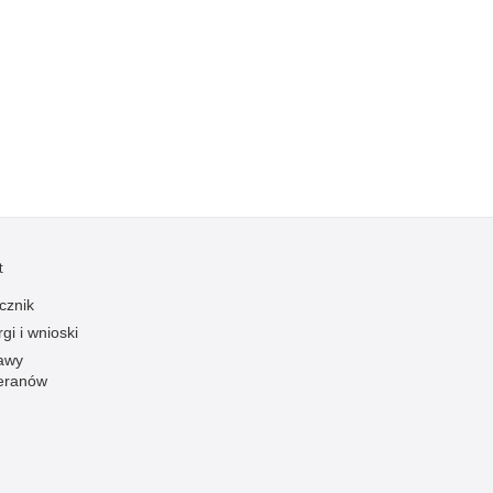
Kradzieże z włamaniem
Kultura
Logistyka, wyposażenie
Materiały wybuchowe
Nagrodzeni policjanci
Napady na banki
Napady na taksówkarzy
Napady na tiry
t
Nielegalny handel farmaceutykami
cznik
Nietrzeźwi kierujący
gi i wnioski
Nietrzeźwi opiekunowie
awy
eranów
Nietrzeźwi pracownicy
Niszczenie mienia
Nowoczesne technologie w pracy Policji
Odpowiedzialność majątkowa Policji