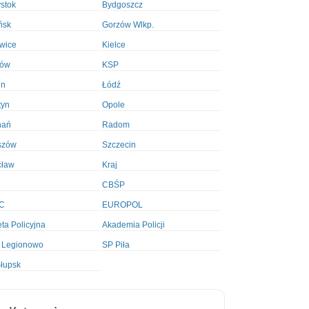
ystok
Bydgoszcz
ńsk
Gorzów Wlkp.
wice
Kielce
ków
KSP
in
Łódź
tyn
Opole
nań
Radom
szów
Szczecin
cław
Kraj
CBŚP
C
EUROPOL
ta Policyjna
Akademia Policji
 Legionowo
SP Piła
łupsk