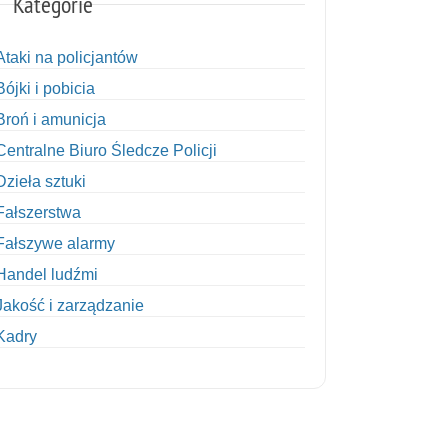
Kategorie
Ataki na policjantów
Bójki i pobicia
Broń i amunicja
Centralne Biuro Śledcze Policji
Dzieła sztuki
Fałszerstwa
Fałszywe alarmy
Handel ludźmi
Jakość i zarządzanie
Kadry
Kobiety w Policji
Korupcja
Kradzież