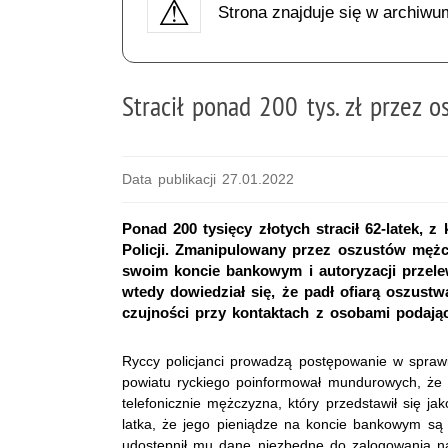
Strona znajduje się w archiwu
Stracił ponad 200 tys. zł przez 
Data publikacji 27.01.2022
Ponad 200 tysięcy złotych stracił 62-latek, z
Policji. Zmanipulowany przez oszustów męż
swoim koncie bankowym i autoryzacji przele
wtedy dowiedział się, że padł ofiarą oszust
czujności przy kontaktach z osobami podając
Ryccy policjanci prowadzą postępowanie w sprawi
powiatu ryckiego poinformował mundurowych, że 
telefonicznie mężczyzna, który przedstawił się ja
latka, że jego pieniądze na koncie bankowym s
udostępnił mu dane niezbędne do zalogowania n