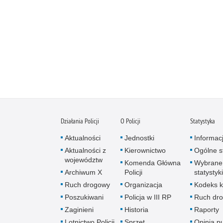
Działania Policji
O Policji
Statystyka
Aktualności
Jednostki
Informac
Aktualności z
Kierownictwo
Ogólne st
województw
Komenda Główna
Wybrane
Archiwum X
Policji
statystyki
Ruch drogowy
Organizacja
Kodeks k
Poszukiwani
Policja w III RP
Ruch dr
Zaginieni
Historia
Raporty
Lotnictwo Policji
Sprzęt
Opinia p