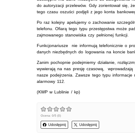
do autoryzacji przelewów. Gdy zorientował się, że
tego czasu oszuści podjęli z jego konta bankowe
Po raz kolejny apelujemy o zachowanie szczególn
telefonu. Ofiarą tego typu przestępstwa może p
zajmowanego stanowiska czy pełnionej funkcji.
Funkcjonariusze nie informują telefonicznie o p
danych niezbędnych do logowania na koncie ba
Zanim pochopnie podejmiemy działanie, rozłączmy
wywierają na nas presję czasową, wprowadzają 
nasze podejrzenia. Zawsze tego typu informacje
alarmowy 112.
(KWP w Lublinie / kp)
Ocena: 0/5 (0)
Udostępnij
Udostępnij