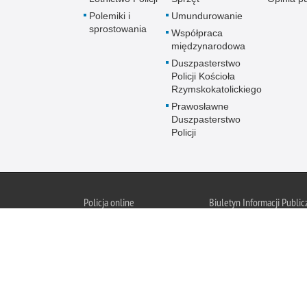
Polemiki i
Umundurowanie
sprostowania
Współpraca
międzynarodowa
Duszpasterstwo
Policji Kościoła
Rzymskokatolickiego
Prawosławne
Duszpasterstwo
Policji
Policja
online
Biuletyn Informacji Public
BIP KGP