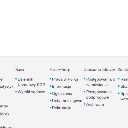
Prawo
Praca w Policji
Zamówienia publiczne
Kontak
je
Dziennik
Praca w Policji
Postępowania o
Rze
Urzędowy KGP
zamówienia
atystyki
Informacje
Skar
Wyroki sądowe
Postępowania
Ogłoszenia
Spr
podprogowe
wet
Listy rankingowe
Archiwum
arny
Rekrutacja
ogowy
ubliczna