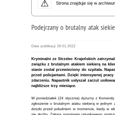
Strona znajduje się w archiwu
Podejrzany o brutalny atak sieki
Data publikacji 28.01.2022
Kryminalni ze Strzelec Krajeńskich zatrzymal
związku z brutalnym atakiem siekierą na k
stanie został przewieziony do szpitala. Napa
przed policjantami. Dzięki intensywnej prac
zdarzeniu. Napastnik usłyszał zarzut usiłow
najbliższe trzy miesiące.
W poniedziałek (24 stycznia) dyżurny z Komendy P
zgłoszenie o brutalnym ataku siekierą w jednym 
doszło przed południem w momencie, kiedy w skle
się służby. Załoga pogotowia ratunkowego opatr