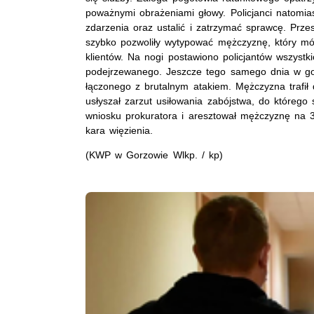
poważnymi obrażeniami głowy. Policjanci natomiast
zdarzenia oraz ustalić i zatrzymać sprawcę. Prze
szybko pozwoliły wytypować mężczyznę, który mó
klientów. Na nogi postawiono policjantów wszystk
podejrzewanego. Jeszcze tego samego dnia w god
łączonego z brutalnym atakiem. Mężczyzna trafił 
usłyszał zarzut usiłowania zabójstwa, do którego 
wniosku prokuratora i aresztował mężczyznę na 3
kara więzienia.
(KWP w Gorzowie Wlkp. / kp)