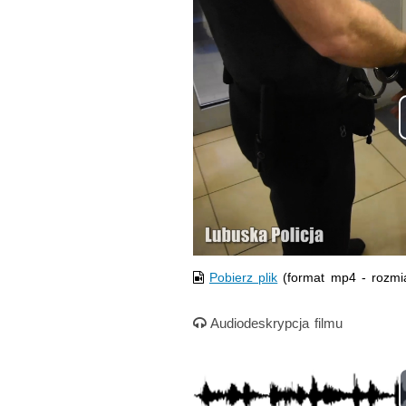
Pobierz plik
(format mp4 - rozmi
Nagranie audio
Audiodeskrypcja filmu