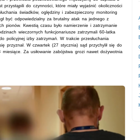
 przystąpili do czynności, które miały wyjaśnić okoliczności
słuchania świadków, oględziny i zabezpieczony monitoring
gł być odpowiedzialny za brutalny atak na jednego z
ich pionów. Kwestią czasu było namierzenie i zatrzymanie
zinach wieczornych funkcjonariusze zatrzymali 60-latka
do policyjnej izby zatrzymań. W trakcie przesłuchania
się przyznał. W czwartek (27 stycznia) sąd przychylił się do
 miesiące. Za usiłowanie zabójstwa grozi nawet dożywotnia