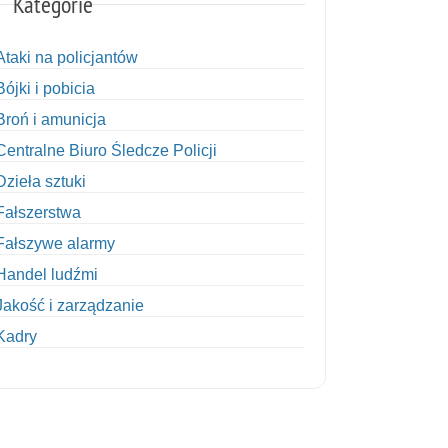
Kategorie
Ataki na policjantów
Bójki i pobicia
Broń i amunicja
Centralne Biuro Śledcze Policji
Dzieła sztuki
Fałszerstwa
Fałszywe alarmy
Handel ludźmi
Jakość i zarządzanie
Kadry
Kobiety w Policji
Korupcja
Kradzież