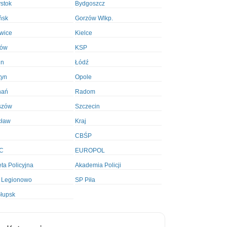
ystok
Bydgoszcz
ńsk
Gorzów Wlkp.
wice
Kielce
ków
KSP
in
Łódź
tyn
Opole
nań
Radom
szów
Szczecin
cław
Kraj
CBŚP
C
EUROPOL
ta Policyjna
Akademia Policji
 Legionowo
SP Piła
łupsk