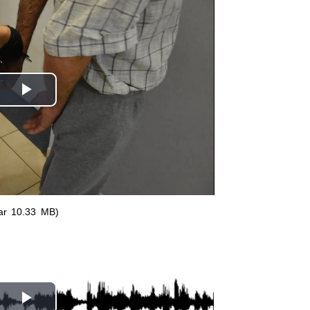
Odtwórz
wideo
ar 10.33 MB)