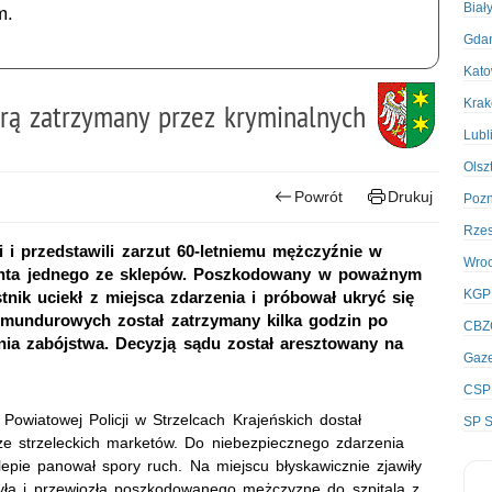
Biał
m.
Gda
Kato
Kra
erą zatrzymany przez kryminalnych
Lubl
Olsz
Powrót
Drukuj
Poz
Rze
i i przedstawili zarzut 60-letniemu mężczyźnie w
Wro
lienta jednego ze sklepów. Poszkodowany w poważnym
KGP
stnik uciekł z miejsca zdarzenia i próbował ukryć się
y mundurowych został zatrzymany kilka godzin po
CBZ
ania zabójstwa. Decyzją sądu został aresztowany na
Gaze
CSP
owiatowej Policji w Strzelcach Krajeńskich dostał
SP S
ze strzeleckich marketów. Do niebezpiecznego zdarzenia
pie panował spory ruch. Na miejscu błyskawicznie zjawiły
zyła i przewiozła poszkodowanego mężczyznę do szpitala z