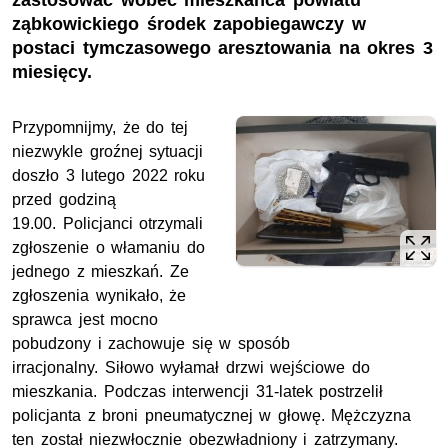
zastosować wobec mieszkańca powiatu
ząbkowickiego środek zapobiegawczy w
postaci tymczasowego aresztowania na okres 3
miesięcy.
Przypomnijmy, że do tej
niezwykle groźnej sytuacji
doszło 3 lutego 2022 roku
przed godziną
19.00. Policjanci otrzymali
zgłoszenie o włamaniu do
jednego z mieszkań. Ze
zgłoszenia wynikało, że
sprawca jest mocno
pobudzony i zachowuje się w sposób
irracjonalny. Siłowo wyłamał drzwi wejściowe do
mieszkania. Podczas interwencji 31-latek postrzelił
policjanta z broni pneumatycznej w głowę. Mężczyzna
ten został niezwłocznie obezwładniony i zatrzymany.