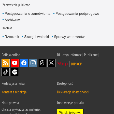
Zamówienia publiczne
Postępowania o zamówienia
Postępowania podprogowe
Archiwum
Kontakt
Rzecznik
Skargi i wnioski
Sprawy weteranów
Policja
online
Biuletyn Informacji Publicznej
BIP KGP
Redakcja serwisu
Dostępność
Kontakt z redakcją
Deklaracja dostępności
Nota prawna
Inne wersje portalu
Chcesz wykorzystać materiał
Wersja tekstowa