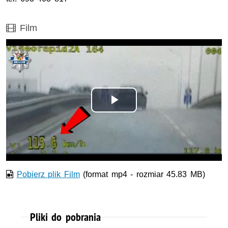
Film
Film
Opis filmu: Film z policyjnego wideorejestratora
Odtwórz
wideo
Pobierz plik Film
(format mp4 - rozmiar 45.83 MB)
Pliki do pobrania