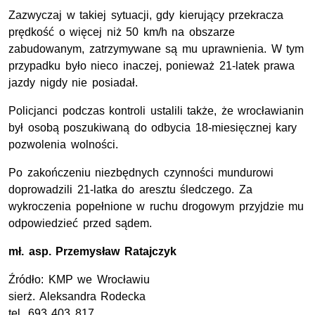
Zazwyczaj w takiej sytuacji, gdy kierujący przekracza
prędkość o więcej niż 50 km/h na obszarze
zabudowanym, zatrzymywane są mu uprawnienia. W tym
przypadku było nieco inaczej, ponieważ 21-latek prawa
jazdy nigdy nie posiadał.
Policjanci podczas kontroli ustalili także, że wrocławianin
był osobą poszukiwaną do odbycia 18-miesięcznej kary
pozwolenia wolności.
Po zakończeniu niezbędnych czynności mundurowi
doprowadzili 21-latka do aresztu śledczego. Za
wykroczenia popełnione w ruchu drogowym przyjdzie mu
odpowiedzieć przed sądem.
mł. asp.
Przemysław Ratajczyk
Źródło:
KMP
we Wrocławiu
sierż.
Aleksandra Rodecka
tel.
693 403 817