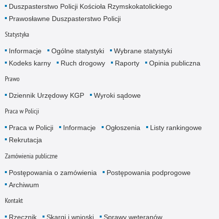
Duszpasterstwo Policji Kościoła Rzymskokatolickiego
Prawosławne Duszpasterstwo Policji
Statystyka
Informacje
Ogólne statystyki
Wybrane statystyki
Kodeks karny
Ruch drogowy
Raporty
Opinia publiczna
Prawo
Dziennik Urzędowy KGP
Wyroki sądowe
Praca w Policji
Praca w Policji
Informacje
Ogłoszenia
Listy rankingowe
Rekrutacja
Zamówienia publiczne
Postępowania o zamówienia
Postępowania podprogowe
Archiwum
Kontakt
Rzecznik
Skargi i wnioski
Sprawy weteranów