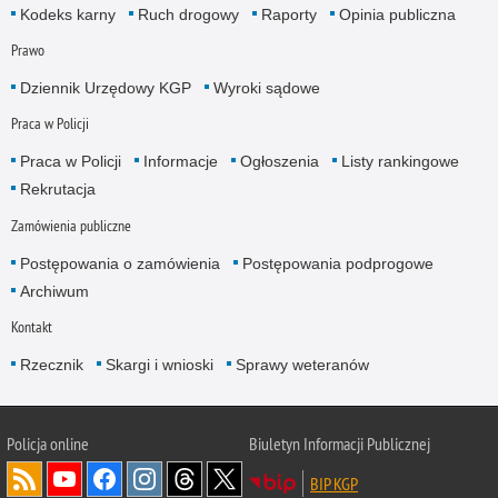
Kodeks karny
Ruch drogowy
Raporty
Opinia publiczna
Prawo
Dziennik Urzędowy KGP
Wyroki sądowe
Praca w Policji
Praca w Policji
Informacje
Ogłoszenia
Listy rankingowe
Rekrutacja
Zamówienia publiczne
Postępowania o zamówienia
Postępowania podprogowe
Archiwum
Kontakt
Rzecznik
Skargi i wnioski
Sprawy weteranów
Policja
online
Biuletyn Informacji Publicznej
BIP KGP