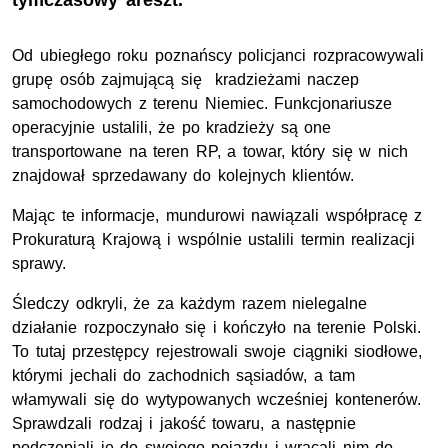
tymczasowy areszt.
Od ubiegłego roku poznańscy policjanci rozpracowywali
grupę osób zajmującą się kradzieżami naczep
samochodowych z terenu Niemiec. Funkcjonariusze
operacyjnie ustalili, że po kradzieży są one
transportowane na teren RP, a towar, który się w nich
znajdował sprzedawany do kolejnych klientów.
Mając te informacje, mundurowi nawiązali współpracę z
Prokuraturą Krajową i wspólnie ustalili termin realizacji
sprawy.
Śledczy odkryli, że za każdym razem nielegalne
działanie rozpoczynało się i kończyło na terenie Polski.
To tutaj przestępcy rejestrowali swoje ciągniki siodłowe,
którymi jechali do zachodnich sąsiadów, a tam
włamywali się do wytypowanych wcześniej kontenerów.
Sprawdzali rodzaj i jakość towaru, a następnie
podczepiali je do swojego pojazdu i wracali nim do