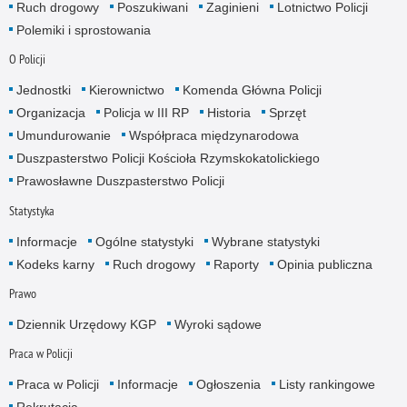
Ruch drogowy
Poszukiwani
Zaginieni
Lotnictwo Policji
Polemiki i sprostowania
O Policji
Jednostki
Kierownictwo
Komenda Główna Policji
Organizacja
Policja w III RP
Historia
Sprzęt
Umundurowanie
Współpraca międzynarodowa
Duszpasterstwo Policji Kościoła Rzymskokatolickiego
Prawosławne Duszpasterstwo Policji
Statystyka
Informacje
Ogólne statystyki
Wybrane statystyki
Kodeks karny
Ruch drogowy
Raporty
Opinia publiczna
Prawo
Dziennik Urzędowy KGP
Wyroki sądowe
Praca w Policji
Praca w Policji
Informacje
Ogłoszenia
Listy rankingowe
Rekrutacja