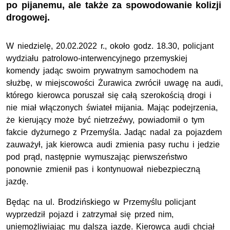
po pijanemu, ale także za spowodowanie kolizji
drogowej.
W niedzielę, 20.02.2022 r., około godz. 18.30, policjant
wydziału patrolowo-interwencyjnego przemyskiej
komendy jadąc swoim prywatnym samochodem na
służbę, w miejscowości Żurawica zwrócił uwagę na audi,
którego kierowca poruszał się całą szerokością drogi i
nie miał włączonych świateł mijania. Mając podejrzenia,
że kierujący może być nietrzeźwy, powiadomił o tym
fakcie dyżurnego z Przemyśla. Jadąc nadal za pojazdem
zauważył, jak kierowca audi zmienia pasy ruchu i jedzie
pod prąd, następnie wymuszając pierwszeństwo
ponownie zmienił pas i kontynuował niebezpieczną
jazdę.
Będąc na ul. Brodzińskiego w Przemyślu policjant
wyprzedził pojazd i zatrzymał się przed nim,
uniemożliwiając mu dalszą jazdę. Kierowca audi chciał