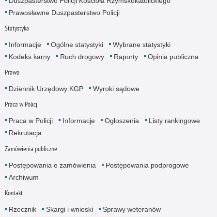
Duszpasterstwo Policji Kościoła Rzymskokatolickiego
Prawosławne Duszpasterstwo Policji
Statystyka
Informacje
Ogólne statystyki
Wybrane statystyki
Kodeks karny
Ruch drogowy
Raporty
Opinia publiczna
Prawo
Dziennik Urzędowy KGP
Wyroki sądowe
Praca w Policji
Praca w Policji
Informacje
Ogłoszenia
Listy rankingowe
Rekrutacja
Zamówienia publiczne
Postępowania o zamówienia
Postępowania podprogowe
Archiwum
Kontakt
Rzecznik
Skargi i wnioski
Sprawy weteranów