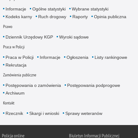
Informacje
Ogólne statystyki
Wybrane statystyki
Kodeks karny
Ruch drogowy
Raporty
Opinia publiczna
Prawo
Dziennik Urzędowy KGP
Wyroki sądowe
Praca w Policji
Praca w Policji
Informacje
Ogłoszenia
Listy rankingowe
Rekrutacja
Zamówienia publiczne
Postępowania o zamówienia
Postępowania podprogowe
Archiwum
Kontakt
Rzecznik
Skargi i wnioski
Sprawy weteranów
Policja
online
Biuletyn Informacji Publicznej