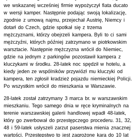
we wskazanej wcześniej firmie wypożyczył fiata ducato
w wersji kamper. Następnie podając swoją lokalizację,
zgodnie z umową najmu, przejechał Austrię, Niemcy i
dotarł do Czech, gdzie spotkał się z trzema
mężczyznami, którzy obejrzeli kampera. Byli to ci sami
mężczyźni, których później zatrzymano w piotrkowskim
warsztacie. Następnie mężczyzna wrócił do Niemiec,
gdzie na jednym z parkingów pozostawił kampera z
kluczykami w środku. 28-latek noc spędził w hotelu, a
kiedy jeden ze wspólników przywiózł mu kluczyki od
kampera, ten zgłosił kradzież pojazdu niemieckiej Policji.
Po wszystkim wrócił do mieszkania w Warszawie.
28-latek został zatrzymany 3 marca br. w warszawskim
mieszkaniu. Tego samego dnia w ręce kryminalnych na
terenie warszawskiej galerii handlowej wpadł 48-latek,
który go zwerbował do przestępczego procederu. 31, 32,
48 i 59-latek usłyszeli zarzut paserstwa mienia znacznej
wartości. Przestępstwo to jest zagrożone karą do 10 lat