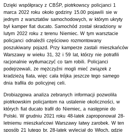
Dzięki współpracy z CBŚP, piotrkowscy policjanci 1
marca 2022 roku około godziny 15.00 pojawili sie w
jednym z warsztatów samochodowych, w którym ukryty
był kamper fiat ducato. Samochód został skradziony w
lutym 2022 roku z terenu Niemiec. W tym warsztacie
policjanci odnaleźli częściowo rozmontowany
poszukiwany pojazd. Przy kamperze zastali mieszkańców
Warszawy w wieku 31, 32 i 59 lat, którzy nie potrafili
racjonalnie wytłumaczyć co tam robili. Policjanci
podejrzewali, że mężczyźni mogli mieć związek z
kradzieżą fiata, więc cała trójka jeszcze tego samego
dnia trafiła do policyjnej celi.
Drobiazgowa analiza zebranych informacji pozwoliła
piotrkowskim policjantom na ustalenie okoliczności, w
których fiat ducato trafił do Niemiec, a następnie do
Polski. W grudniu 2021 roku 48-latek zaproponował 28-
letniemu mieszkańcowi Warszawy łatwy zarobek. W ten
sposób 21 lutego br. 28-latek wyleciał do Włoch, gdzie