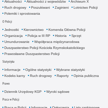
Aktualności
Aktualności z województw
Archiwum X
Ruch drogowy
Poszukiwani
Zaginieni
Lotnictwo Policji
Polemiki i sprostowania
O Policji
Jednostki
Kierownictwo
Komenda Główna Policji
Organizacja
Policja w III RP
Historia
Sprzęt
Umundurowanie
Współpraca międzynarodowa
Duszpasterstwo Policji Kościoła Rzymskokatolickiego
Prawosławne Duszpasterstwo Policji
Statystyka
Informacje
Ogólne statystyki
Wybrane statystyki
Kodeks karny
Ruch drogowy
Raporty
Opinia publiczna
Prawo
Dziennik Urzędowy KGP
Wyroki sądowe
Praca w Policji
Praca w Policji
Informacje
Ogłoszenia
Listy rankingowe