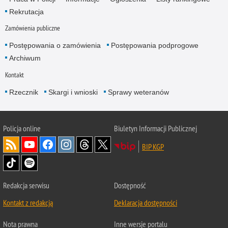
Rekrutacja
Zamówienia publiczne
Postępowania o zamówienia
Postępowania podprogowe
Archiwum
Kontakt
Rzecznik
Skargi i wnioski
Sprawy weteranów
Policja
online
Biuletyn Informacji Publicznej
BIP KGP
Redakcja serwisu
Dostępność
Kontakt z redakcją
Deklaracja dostępności
Nota prawna
Inne wersje portalu