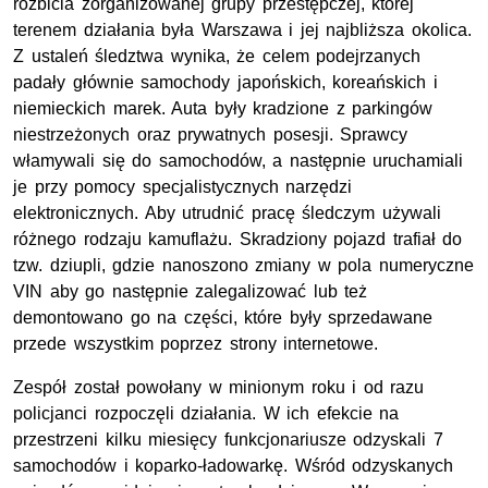
rozbicia zorganizowanej grupy przestępczej, której
terenem działania była Warszawa i jej najbliższa okolica.
Z ustaleń śledztwa wynika, że celem podejrzanych
padały głównie samochody japońskich, koreańskich i
niemieckich marek. Auta były kradzione z parkingów
niestrzeżonych oraz prywatnych posesji. Sprawcy
włamywali się do samochodów, a następnie uruchamiali
je przy pomocy specjalistycznych narzędzi
elektronicznych. Aby utrudnić pracę śledczym używali
różnego rodzaju kamuflażu. Skradziony pojazd trafiał do
tzw. dziupli, gdzie nanoszono zmiany w pola numeryczne
VIN aby go następnie zalegalizować lub też
demontowano go na części, które były sprzedawane
przede wszystkim poprzez strony internetowe.
Zespół został powołany w minionym roku i od razu
policjanci rozpoczęli działania. W ich efekcie na
przestrzeni kilku miesięcy funkcjonariusze odzyskali 7
samochodów i koparko-ładowarkę. Wśród odzyskanych