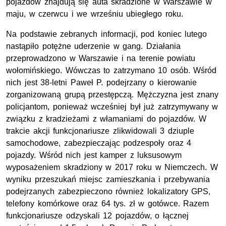
pojazdów znajdują się auta skradzione w Warszawie w
maju, w czerwcu i we wrześniu ubiegłego roku.
Na podstawie zebranych informacji, pod koniec lutego
nastąpiło potężne uderzenie w gang. Działania
przeprowadzono w Warszawie i na terenie powiatu
wołomińskiego. Wówczas to zatrzymano 10 osób. Wśród
nich jest 38-letni Paweł P. podejrzany o kierowanie
zorganizowaną grupą przestępczą. Mężczyzna jest znany
policjantom, ponieważ wcześniej był już zatrzymywany w
związku z kradzieżami z włamaniami do pojazdów. W
trakcie akcji funkcjonariusze zlikwidowali 3 dziuple
samochodowe, zabezpieczając podzespoły oraz 4
pojazdy. Wśród nich jest kamper z luksusowym
wyposażeniem skradziony w 2017 roku w Niemczech. W
wyniku przeszukań miejsc zamieszkania i przebywania
podejrzanych zabezpieczono również lokalizatory GPS,
telefony komórkowe oraz 64 tys. zł w gotówce. Razem
funkcjonariusze odzyskali 12 pojazdów, o łącznej