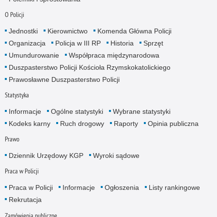
O Policji
Jednostki
Kierownictwo
Komenda Główna Policji
Organizacja
Policja w III RP
Historia
Sprzęt
Umundurowanie
Współpraca międzynarodowa
Duszpasterstwo Policji Kościoła Rzymskokatolickiego
Prawosławne Duszpasterstwo Policji
Statystyka
Informacje
Ogólne statystyki
Wybrane statystyki
Kodeks karny
Ruch drogowy
Raporty
Opinia publiczna
Prawo
Dziennik Urzędowy KGP
Wyroki sądowe
Praca w Policji
Praca w Policji
Informacje
Ogłoszenia
Listy rankingowe
Rekrutacja
Zamówienia publiczne