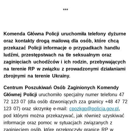
***
Komenda Główna Policji uruchomiła telefony dyżurne
oraz kontakty drogą mailową dla osób, które chcą
przekazać Policji informacje o przypadkach handlu
ludźmi, przestępstwach na tle seksualnym oraz
zaginięciach uchodźców i ich rodzin, przebywających
na terenie RP w związku z prowadzonymi działaniami
zbrojnymi na terenie Ukrainy.
Centrum Poszukiwań Osób Zaginionych Komendy
Głównej Policji
uruchomiło specjalny numer telefonu 47
72 123 07 (dla osób dzwoniących zza granicy +48 47 72
123 07) oraz skrzynkę e-mail:
cpozkgp@policja.gov.pl
,
pod którymi można przekazywać, jak również uzyskiwać
informacje oraz pomoc w sytuacjach związanych z
zaginięciem osób, które przekroczyły granicę RP w