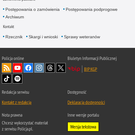
Postępowania o zamówienia
Postępowania podprogowe
Archiwum
Kontakt
Rzecznik
Skargi i wnioski
Sprawy weteranów
Policja
online
Biuletyn Informacji Publicznej
BIP KGP
Redakcja serwisu
Dostępność
Kontakt z redakcją
Deklaracja dostępności
Nota prawna
Inne wersje portalu
Chcesz wykorzystać materiał
Wersja tekstowa
z serwisu Policja.pl.