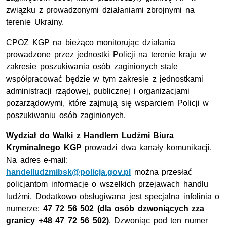
związku z prowadzonymi działaniami zbrojnymi na
terenie Ukrainy.
CPOZ KGP na bieżąco monitorując działania
prowadzone przez jednostki Policji na terenie kraju w
zakresie poszukiwania osób zaginionych stale
współpracować będzie w tym zakresie z jednostkami
administracji rządowej, publicznej i organizacjami
pozarządowymi, które zajmują się wsparciem Policji w
poszukiwaniu osób zaginionych.
Wydział do Walki z Handlem Ludźmi Biura
Kryminalnego KGP
prowadzi dwa kanały komunikacji.
Na adres e-mail:
handelludzmibsk@policja.gov.pl
można przesłać
policjantom informacje o wszelkich przejawach handlu
ludźmi. Dodatkowo obsługiwana jest specjalna infolinia o
numerze:
47 72 56 502 (dla osób dzwoniących zza
granicy +48 47 72 56 502)
. Dzwoniąc pod ten numer