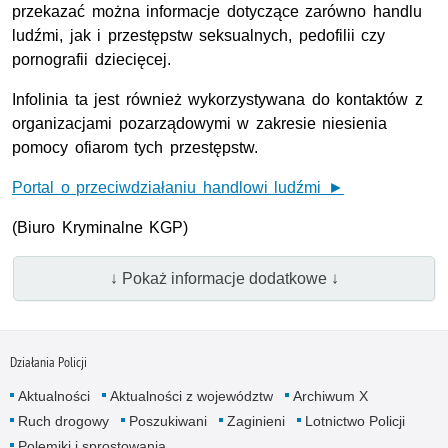
przekazać można informacje dotyczące zarówno handlu
ludźmi, jak i przestępstw seksualnych, pedofilii czy
pornografii dziecięcej.
Infolinia ta jest również wykorzystywana do kontaktów z
organizacjami pozarządowymi w zakresie niesienia
pomocy ofiarom tych przestępstw.
Portal o przeciwdziałaniu handlowi ludźmi ►
(Biuro Kryminalne KGP)
↓ Pokaż informacje dodatkowe ↓
Działania Policji
Aktualności
Aktualności z województw
Archiwum X
Ruch drogowy
Poszukiwani
Zaginieni
Lotnictwo Policji
Polemiki i sprostowania