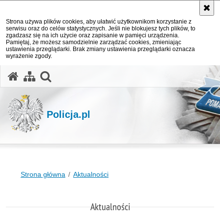
Strona używa plików cookies, aby ułatwić użytkownikom korzystanie z
serwisu oraz do celów statystycznych. Jeśli nie blokujesz tych plików, to
zgadzasz się na ich użycie oraz zapisanie w pamięci urządzenia.
Pamiętaj, że możesz samodzielnie zarządzać cookies, zmieniając
ustawienia przeglądarki. Brak zmiany ustawienia przeglądarki oznacza
wyrażenie zgody.
otwórz wyszukiwarkę
Policja.pl
Strona główna
Aktualności
Aktualności