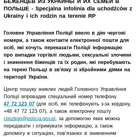
БЕЖЕНЦЕВ ИЗ УКРАИНЫ И ИХ СЕМЕЙ В
ПОЛЬШЕ - Specjalna infolinia dla uchodźców z
Ukrainy i ich rodzin na terenie RP
Головне Управління Поліції ввело в дію чергові
номери, а також контакти електронної пошти для
осіб, які хочуть переказати Поліції інформацію
про випадки торгівлі людьми, сексуальні злочини
і зникнення біженців та їх родин, які перебувають
на терені Польщі в зв’язку зі збройними діями на
території України.
Центр пошуку зниклих людей Головного Управління
Поліції впровадив спеціальний номер телефону
47 72 123 07
(для осіб, які телефонують з-за кордону,
+48 47 72 123 07), а також електронну пошту
cpozkgp@policja.gov.pl
, за допомогою яких можна
передавати і отримувати інформацію, а також
допомогу в ситуаціях, пов’язаних зі зникненням