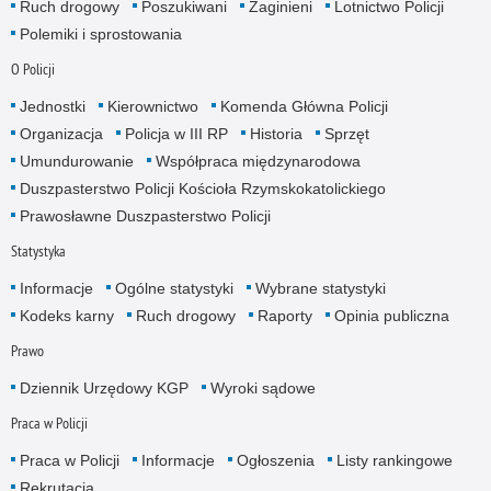
Ruch drogowy
Poszukiwani
Zaginieni
Lotnictwo Policji
Polemiki i sprostowania
O Policji
Jednostki
Kierownictwo
Komenda Główna Policji
Organizacja
Policja w III RP
Historia
Sprzęt
Umundurowanie
Współpraca międzynarodowa
Duszpasterstwo Policji Kościoła Rzymskokatolickiego
Prawosławne Duszpasterstwo Policji
Statystyka
Informacje
Ogólne statystyki
Wybrane statystyki
Kodeks karny
Ruch drogowy
Raporty
Opinia publiczna
Prawo
Dziennik Urzędowy KGP
Wyroki sądowe
Praca w Policji
Praca w Policji
Informacje
Ogłoszenia
Listy rankingowe
Rekrutacja