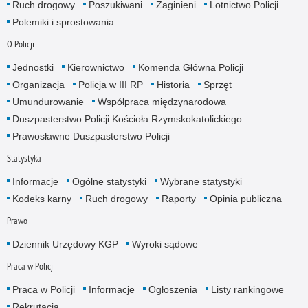
Ruch drogowy
Poszukiwani
Zaginieni
Lotnictwo Policji
Polemiki i sprostowania
O Policji
Jednostki
Kierownictwo
Komenda Główna Policji
Organizacja
Policja w III RP
Historia
Sprzęt
Umundurowanie
Współpraca międzynarodowa
Duszpasterstwo Policji Kościoła Rzymskokatolickiego
Prawosławne Duszpasterstwo Policji
Statystyka
Informacje
Ogólne statystyki
Wybrane statystyki
Kodeks karny
Ruch drogowy
Raporty
Opinia publiczna
Prawo
Dziennik Urzędowy KGP
Wyroki sądowe
Praca w Policji
Praca w Policji
Informacje
Ogłoszenia
Listy rankingowe
Rekrutacja