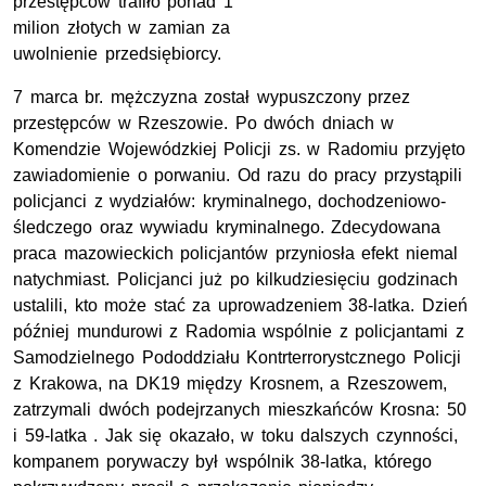
przestępców trafiło ponad 1
milion złotych w zamian za
uwolnienie przedsiębiorcy.
7 marca br. mężczyzna został wypuszczony przez
przestępców w Rzeszowie. Po dwóch dniach w
Komendzie Wojewódzkiej Policji zs. w Radomiu przyjęto
zawiadomienie o porwaniu. Od razu do pracy przystąpili
policjanci z wydziałów: kryminalnego, dochodzeniowo-
śledczego oraz wywiadu kryminalnego. Zdecydowana
praca mazowieckich policjantów przyniosła efekt niemal
natychmiast. Policjanci już po kilkudziesięciu godzinach
ustalili, kto może stać za uprowadzeniem 38-latka. Dzień
później mundurowi z Radomia wspólnie z policjantami z
Samodzielnego Pododdziału Kontrterrorystcznego Policji
z Krakowa, na DK19 między Krosnem, a Rzeszowem,
zatrzymali dwóch podejrzanych mieszkańców Krosna: 50
i 59-latka . Jak się okazało, w toku dalszych czynności,
kompanem porywaczy był wspólnik 38-latka, którego