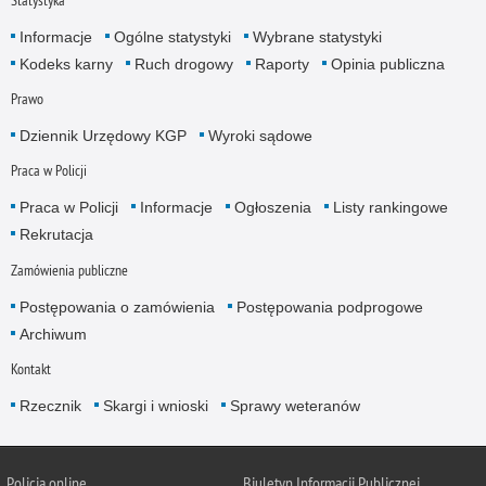
Statystyka
Informacje
Ogólne statystyki
Wybrane statystyki
Kodeks karny
Ruch drogowy
Raporty
Opinia publiczna
Prawo
Dziennik Urzędowy KGP
Wyroki sądowe
Praca w Policji
Praca w Policji
Informacje
Ogłoszenia
Listy rankingowe
Rekrutacja
Zamówienia publiczne
Postępowania o zamówienia
Postępowania podprogowe
Archiwum
Kontakt
Rzecznik
Skargi i wnioski
Sprawy weteranów
Policja
online
Biuletyn Informacji Publicznej