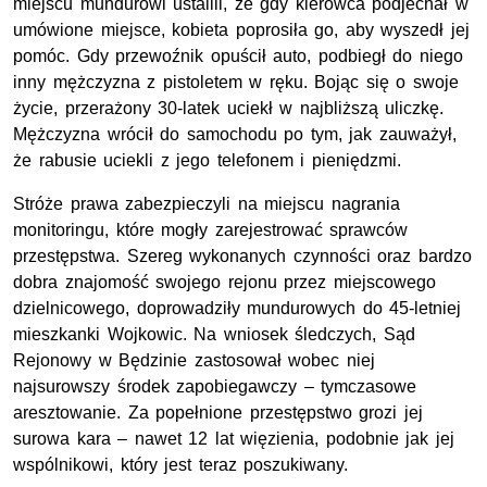
miejscu mundurowi ustalili, że gdy kierowca podjechał w
umówione miejsce, kobieta poprosiła go, aby wyszedł jej
pomóc. Gdy przewoźnik opuścił auto, podbiegł do niego
inny mężczyzna z pistoletem w ręku. Bojąc się o swoje
życie, przerażony 30-latek uciekł w najbliższą uliczkę.
Mężczyzna wrócił do samochodu po tym, jak zauważył,
że rabusie uciekli z jego telefonem i pieniędzmi.
Stróże prawa zabezpieczyli na miejscu nagrania
monitoringu, które mogły zarejestrować sprawców
przestępstwa. Szereg wykonanych czynności oraz bardzo
dobra znajomość swojego rejonu przez miejscowego
dzielnicowego, doprowadziły mundurowych do 45-letniej
mieszkanki Wojkowic. Na wniosek śledczych, Sąd
Rejonowy w Będzinie zastosował wobec niej
najsurowszy środek zapobiegawczy – tymczasowe
aresztowanie. Za popełnione przestępstwo grozi jej
surowa kara – nawet 12 lat więzienia, podobnie jak jej
wspólnikowi, który jest teraz poszukiwany.