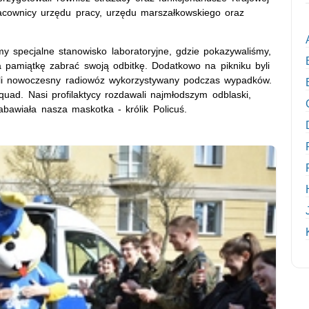
racownicy urzędu pracy, urzędu marszałkowskiego oraz
my specjalne stanowisko laboratoryjne, gdzie pokazywaliśmy,
na pamiątkę zabrać swoją odbitkę. Dodatkowo na pikniku byli
owali nowoczesny radiowóz wykorzystywany podczas wypadków.
quad. Nasi profilaktycy rozdawali najmłodszym odblaski,
abawiała nasza maskotka - królik Policuś.