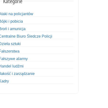
Kategorie
Ataki na policjantów
Bójki i pobicia
Broń i amunicja
Centralne Biuro Śledcze Policji
Dzieła sztuki
Fałszerstwa
Fałszywe alarmy
Handel ludźmi
Jakość i zarządzanie
Kadry
Kobiety w Policji
Korupcja
Kradzież