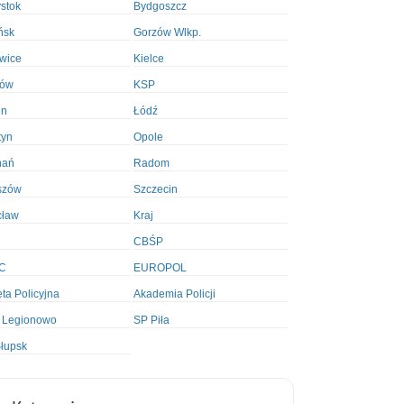
ystok
Bydgoszcz
ńsk
Gorzów Wlkp.
wice
Kielce
ków
KSP
in
Łódź
tyn
Opole
nań
Radom
szów
Szczecin
cław
Kraj
CBŚP
C
EUROPOL
ta Policyjna
Akademia Policji
 Legionowo
SP Piła
łupsk