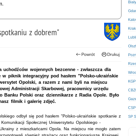
Biał
m.
Gda
Kato
Kra
 spotkaniu z dobrem"
Lubl
Olsz
Powrót
Drukuj
Poz
Rze
 dla uchodźców wojennych bezcenne - zwłaszcza dla
Wro
ię w piknik integracyjny pod hasłem "Polsko-ukraińskie
KGP
ersytet Opolski, a razem z nami byli na miejscu
jowej Administracji Skarbowej, pracownicy urzędu
CBZ
 Banku Polski oraz dziennikarze z Radia Opole. Było
Gaze
asz filmik i galerię zdjęć.
CSP
lskiego odbył się pod hasłem "Polsko-ukraińskie spotkanie z
SP S
 Komunikacji Społecznej Uniwersytetu Opolskiego -
 Ukrainy z mieszkańcami Opola. Na miejscu nie mogło zatem
 przygotowali również strażacy oraz funkcjonariusze Krajowej