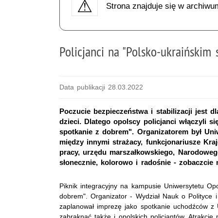
Strona znajduje się w archiwu
Policjanci na "Polsko-ukraińskim
Data publikacji 28.03.2022
Poczucie bezpieczeństwa i stabilizacji jest
dzieci. Dlatego opolscy policjanci włączyli s
spotkanie z dobrem". Organizatorem był Uniw
między innymi strażacy, funkcjonariusze Kra
pracy, urzędu marszałkowskiego, Narodowego
słonecznie, kolorowo i radośnie - zobaczcie n
Piknik integracyjny na kampusie Uniwersytetu Opo
dobrem". Organizator - Wydział Nauk o Polityce i
zaplanował imprezę jako spotkanie uchodźców z
zabraknąć także i opolskich policjantów. Atrakcje