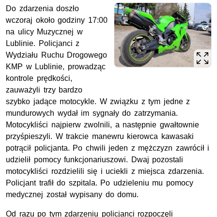
Do zdarzenia doszło
wczoraj około godziny 17:00
na ulicy Muzycznej w
Lublinie. Policjanci z
Wydziału Ruchu Drogowego
KMP w Lublinie, prowadząc
kontrole prędkości,
zauważyli trzy bardzo
szybko jadące motocykle. W związku z tym jedne z
mundurowych wydał im sygnały do zatrzymania.
Motocykliści najpierw zwolnili, a następnie gwałtownie
przyśpieszyli. W trakcie manewru kierowca kawasaki
potrącił policjanta. Po chwili jeden z mężczyzn zawrócił i
udzielił pomocy funkcjonariuszowi. Dwaj pozostali
motocykliści rozdzielili się i uciekli z miejsca zdarzenia.
Policjant trafił do szpitala. Po udzieleniu mu pomocy
medycznej został wypisany do domu.
Od razu po tym zdarzeniu policjanci rozpoczęli