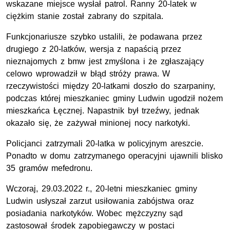
wskazane miejsce wysłał patrol. Ranny 20-latek w
ciężkim stanie został zabrany do szpitala.
Funkcjonariusze szybko ustalili, że podawana przez
drugiego z 20-latków, wersja z napaścią przez
nieznajomych z bmw jest zmyślona i że zgłaszający
celowo wprowadził w błąd stróży prawa. W
rzeczywistości między 20-latkami doszło do szarpaniny,
podczas której mieszkaniec gminy Ludwin ugodził nożem
mieszkańca Łęcznej. Napastnik był trzeźwy, jednak
okazało się, że zażywał minionej nocy narkotyki.
Policjanci zatrzymali 20-latka w policyjnym areszcie.
Ponadto w domu zatrzymanego operacyjni ujawnili blisko
35 gramów mefedronu.
Wczoraj, 29.03.2022 r., 20-letni mieszkaniec gminy
Ludwin usłyszał zarzut usiłowania zabójstwa oraz
posiadania narkotyków. Wobec mężczyzny sąd
zastosował środek zapobiegawczy w postaci