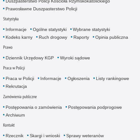
Duszpasterstwo Policji Kościoła Rzymskokatolickiego
Prawosławne Duszpasterstwo Policji
Statystyka
Informacje
Ogólne statystyki
Wybrane statystyki
Kodeks karny
Ruch drogowy
Raporty
Opinia publiczna
Prawo
Dziennik Urzędowy KGP
Wyroki sądowe
Praca w Policji
Praca w Policji
Informacje
Ogłoszenia
Listy rankingowe
Rekrutacja
Zamówienia publiczne
Postępowania o zamówienia
Postępowania podprogowe
Archiwum
Kontakt
Rzecznik
Skargi i wnioski
Sprawy weteranów