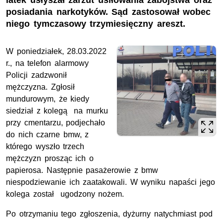
latek usłyszał zarzut usiłowania zabójstwa oraz
posiadania narkotyków. Sąd zastosował wobec
niego tymczasowy trzymiesięczny areszt.
W poniedziałek, 28.03.2022
r., na telefon alarmowy
Policji zadzwonił
mężczyzna. Zgłosił
mundurowym, że kiedy
siedział z kolegą na murku
przy cmentarzu, podjechało
do nich czarne bmw, z
którego wyszło trzech
mężczyzn prosząc ich o
papierosa. Następnie pasażerowie z bmw
niespodziewanie ich zaatakowali. W wyniku napaści jego
kolega został ugodzony nożem.
Po otrzymaniu tego zgłoszenia, dyżurny natychmiast pod