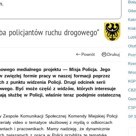
Biał
m.
Gda
Kato
Kra
użba policjantów ruchu drogowego”
Lubl
Olsz
Powrót
Drukuj
Poz
Rze
owego medialnego projektu — Misja Policja. Jego
Wro
 zwięzłej formie pracy w naszej formacji poprzez
KGP
h z punktu widzenia Policji. Drugi odcinek serii
owego. Być może część z widzów, których interesuje
CBZ
ją służbę w Policji, właśnie teraz podejmie ostateczną
Gaze
CSP
t w Zespole Komunikacji Społecznej Komendy Miejskiej Policji
SP S
eriały video o tematyce służbowej z myślą o odbiorcach
cjantach i pracownikach. Mamy nadzieję, że dynamicznie
ch związanych z pracą w Policji przybliżą tę tematykę