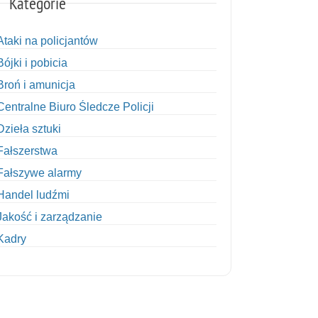
Kategorie
Ataki na policjantów
Bójki i pobicia
Broń i amunicja
Centralne Biuro Śledcze Policji
Dzieła sztuki
Fałszerstwa
Fałszywe alarmy
Handel ludźmi
Jakość i zarządzanie
Kadry
Kobiety w Policji
Korupcja
Kradzież