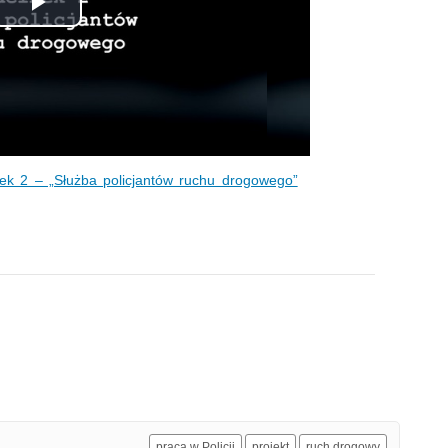
Odtwórz
wideo
inek 2 – „Służba policjantów ruchu drogowego”
praca w Policji
projekt
ruch drogowy