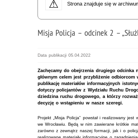
Strona znajduje się w archiwu
Misja Policja – odcinek 2 – „Sł
Data publikacji 05.04.2022
Zachęcamy do obejrzenia drugiego odcinka n
głównym celem jest przybliżenie odbiorcom w
publikację materiałów informacyjnych istotnyc
dotyczy policjantów z Wydziału Ruchu Drog
dziedzina ruchu drogowego, a którzy rozważa
decyzję o wstąpieniu w nasze szeregi.
Projekt „Misja Policja” powstał i realizowany jes
we Wrocławiu. Będą w nim zawierane krótkie mat
zarówno z zewnątrz naszej formacji, jak i o poli
realizowane materiały informacyjne o zagadnienia