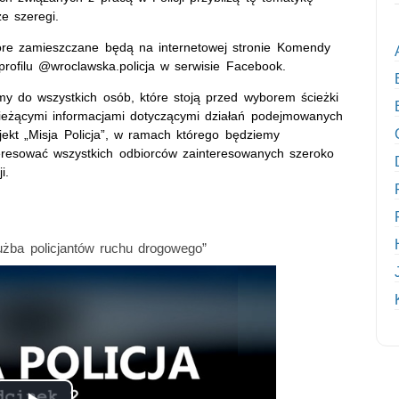
e szeregi.
óre zamieszczane będą na internetowej stronie Komendy
 profilu @wroclawska.policja w serwisie Facebook.
my do wszystkich osób, które stoją przed wyborem ścieżki
bieżącymi informacjami dotyczącymi działań podejmowanych
jekt „Misja Policja”, w ramach którego będziemy
teresować wszystkich odbiorców zainteresowanych szeroko
i.
użba policjantów ruchu drogowego”