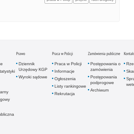
Prawo
Praca w Policji
Zamówienia publiczne
Kontak
je
Dziennik
Praca w Policji
Postępowania o
Rze
Urzędowy KGP
zamówienia
atystyki
Informacje
Skar
Wyroki sądowe
Postępowania
Ogłoszenia
Spr
podprogowe
wet
Listy rankingowe
Archiwum
arny
Rekrutacja
ogowy
ubliczna