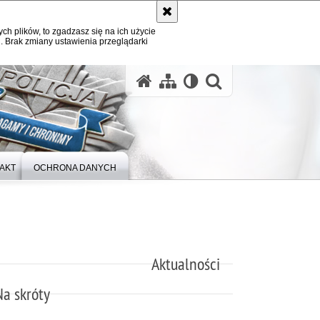
ych plików, to zgadzasz się na ich użycie
. Brak zmiany ustawienia przeglądarki
otwórz wysz
AKT
OCHRONA DANYCH
Aktualności
Na skróty