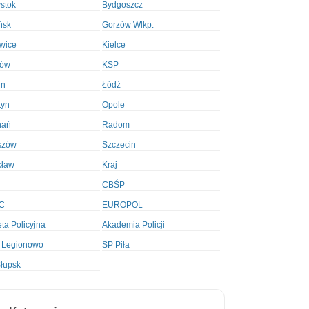
ystok
Bydgoszcz
ńsk
Gorzów Wlkp.
wice
Kielce
ków
KSP
in
Łódź
tyn
Opole
nań
Radom
szów
Szczecin
cław
Kraj
CBŚP
C
EUROPOL
ta Policyjna
Akademia Policji
 Legionowo
SP Piła
łupsk