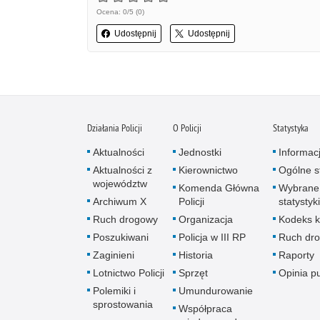
Ocena: 0/5 (0)
Udostępnij
Udostępnij
Działania Policji
O Policji
Statystyka
Aktualności
Jednostki
Informac
Aktualności z
Kierownictwo
Ogólne st
województw
Komenda Główna
Wybrane
Archiwum X
Policji
statystyki
Ruch drogowy
Organizacja
Kodeks k
Poszukiwani
Policja w III RP
Ruch dr
Zaginieni
Historia
Raporty
Lotnictwo Policji
Sprzęt
Opinia p
Polemiki i
Umundurowanie
sprostowania
Współpraca