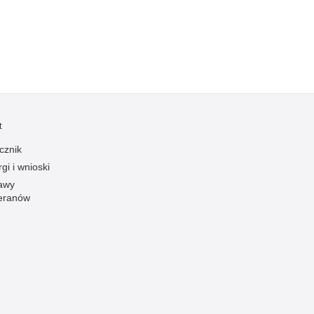
Ofiarni i odważni
Opinia publiczna
Oszustwa
Pedofilia, pornografia dziecięca
Piractwo przemysłowe
t
Podrabianie znaków towarowych
cznik
Pogryzienia przez psy
gi i wnioski
Polemiki i sprostowania
awy
Policja inaczej
eranów
Policjant z pasją
Porwania
Pożary i podpalenia
Pranie brudnych pieniędzy
Prawa człowieka