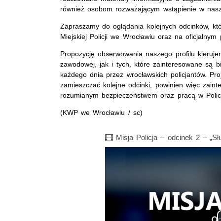
również osobom rozważającym wstąpienie w nasz
Zapraszamy do oglądania kolejnych odcinków, kt
Miejskiej Policji we Wrocławiu oraz na oficjalnym
Propozycję obserwowania naszego profilu kieruje
zawodowej, jak i tych, które zainteresowane są 
każdego dnia przez wrocławskich policjantów. Pro
zamieszczać kolejne odcinki, powinien więc zain
rozumianym bezpieczeństwem oraz pracą w Policj
(KWP we Wrocławiu / sc)
Film
Misja Policja – odcinek 2 – „Sł