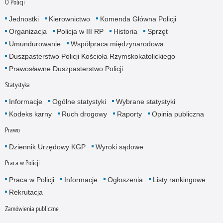
O Policji
Jednostki
Kierownictwo
Komenda Główna Policji
Organizacja
Policja w III RP
Historia
Sprzęt
Umundurowanie
Współpraca międzynarodowa
Duszpasterstwo Policji Kościoła Rzymskokatolickiego
Prawosławne Duszpasterstwo Policji
Statystyka
Informacje
Ogólne statystyki
Wybrane statystyki
Kodeks karny
Ruch drogowy
Raporty
Opinia publiczna
Prawo
Dziennik Urzędowy KGP
Wyroki sądowe
Praca w Policji
Praca w Policji
Informacje
Ogłoszenia
Listy rankingowe
Rekrutacja
Zamówienia publiczne