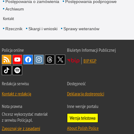
Postępowania o zamówienia
Postępowania podprogowe
Archiwum
Kontakt
Rzecznik
Skargi i wnioski
Sprawy weteranów
Policja
online
Biuletyn Informacji Publicznej
BIP KGP
Redakcja serwisu
Dostępność
Kontakt z redakcją
Deklaracja dostępności
Nota prawna
Inne wersje portalu
Chcesz wykorzystać materiał
Wersja tekstowa
z serwisu Policja.pl.
About Polish Police
Zapoznaj się z zasadami