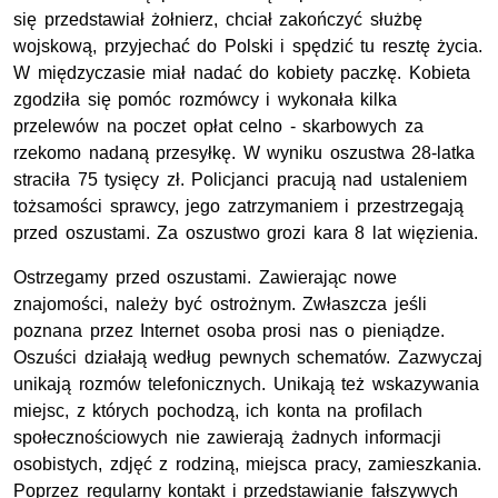
się przedstawiał żołnierz, chciał zakończyć służbę
wojskową, przyjechać do Polski i spędzić tu resztę życia.
W międzyczasie miał nadać do kobiety paczkę. Kobieta
zgodziła się pomóc rozmówcy i wykonała kilka
przelewów na poczet opłat celno - skarbowych za
rzekomo nadaną przesyłkę. W wyniku oszustwa 28-latka
straciła 75 tysięcy zł. Policjanci pracują nad ustaleniem
tożsamości sprawcy, jego zatrzymaniem i przestrzegają
przed oszustami. Za oszustwo grozi kara 8 lat więzienia.
Ostrzegamy przed oszustami. Zawierając nowe
znajomości, należy być ostrożnym. Zwłaszcza jeśli
poznana przez Internet osoba prosi nas o pieniądze.
Oszuści działają według pewnych schematów. Zazwyczaj
unikają rozmów telefonicznych. Unikają też wskazywania
miejsc, z których pochodzą, ich konta na profilach
społecznościowych nie zawierają żadnych informacji
osobistych, zdjęć z rodziną, miejsca pracy, zamieszkania.
Poprzez regularny kontakt i przedstawianie fałszywych