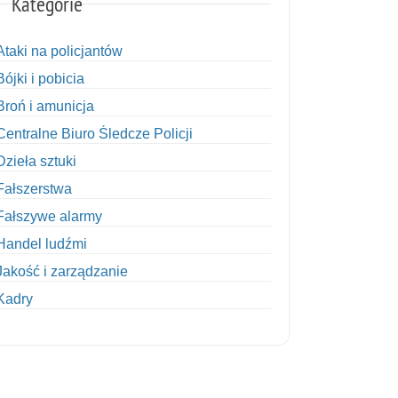
Kategorie
Ataki na policjantów
Bójki i pobicia
Broń i amunicja
Centralne Biuro Śledcze Policji
Dzieła sztuki
Fałszerstwa
Fałszywe alarmy
Handel ludźmi
Jakość i zarządzanie
Kadry
Kobiety w Policji
Korupcja
Kradzież