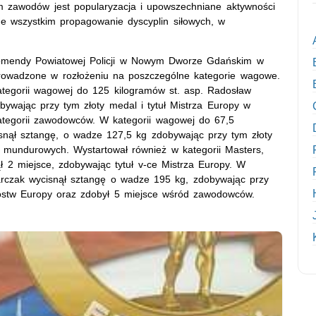
 zawodów jest popularyzacja i upowszechniane aktywności
de wszystkim propagowanie dyscyplin siłowych, w
Komendy Powiatowej Policji w Nowym Dworze Gdańskim w
eprowadzone w rozłożeniu na poszczególne kategorie wagowe.
tegorii wagowej do 125 kilogramów st. asp. Radosław
bywając przy tym złoty medal i tytuł Mistrza Europy w
ategorii zawodowców. W kategorii wagowej do 67,5
isnął sztangę, o wadze 127,5 kg zdobywając przy tym złoty
żb mundurowych. Wystartował również w kategorii Masters,
ł 2 miejsce, zdobywając tytuł v-ce Mistrza Europy. W
arczak wycisnął sztangę o wadze 195 kg, zdobywając przy
rzostw Europy oraz zdobył 5 miejsce wśród zawodowców.