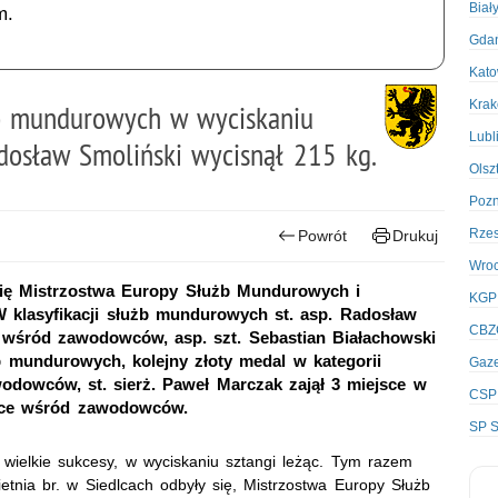
Biał
m.
Gda
Kato
Kra
żb mundurowych w wyciskaniu
Lubl
Radosław Smoliński wycisnął 215 kg.
Olsz
Poz
Rze
Powrót
Drukuj
Wro
się Mistrzostwa Europy Służb Mundurowych i
KGP
klasyfikacji służb mundurowych st. asp. Radosław
CBZ
e wśród zawodowców, asp. szt. Sebastian Białachowski
b mundurowych, kolejny złoty medal w kategorii
Gaze
odowców, st. sierż. Paweł Marczak zajął 3 miejsce w
CSP
jsce wśród zawodowców.
SP S
ielkie sukcesy, w wyciskaniu sztangi leżąc. Tym razem
ietnia br. w Siedlcach odbyły się, Mistrzostwa Europy Służb