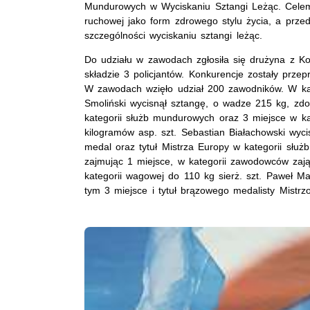
Mundurowych w Wyciskaniu Sztangi Leżąc. Celem
ruchowej jako form zdrowego stylu życia, a prze
szczególności wyciskaniu sztangi leżąc.
Do udziału w zawodach zgłosiła się drużyna z 
składzie 3 policjantów. Konkurencje zostały prz
W zawodach wzięło udział 200 zawodników. W ka
Smoliński wycisnął sztangę, o wadze 215 kg, zdo
kategorii służb mundurowych oraz 3 miejsce w k
kilogramów asp. szt. Sebastian Białachowski wyc
medal oraz tytuł Mistrza Europy w kategorii słu
zajmując 1 miejsce, w kategorii zawodowców zają
kategorii wagowej do 110 kg sierż. szt. Paweł M
tym 3 miejsce i tytuł brązowego medalisty Mist