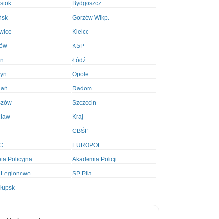
ystok
Bydgoszcz
ńsk
Gorzów Wlkp.
wice
Kielce
ków
KSP
in
Łódź
tyn
Opole
nań
Radom
szów
Szczecin
cław
Kraj
CBŚP
C
EUROPOL
ta Policyjna
Akademia Policji
 Legionowo
SP Piła
łupsk