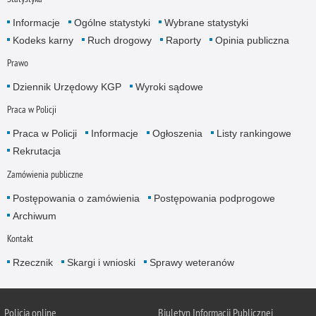
Informacje
Ogólne statystyki
Wybrane statystyki
Kodeks karny
Ruch drogowy
Raporty
Opinia publiczna
Prawo
Dziennik Urzędowy KGP
Wyroki sądowe
Praca w Policji
Praca w Policji
Informacje
Ogłoszenia
Listy rankingowe
Rekrutacja
Zamówienia publiczne
Postępowania o zamówienia
Postępowania podprogowe
Archiwum
Kontakt
Rzecznik
Skargi i wnioski
Sprawy weteranów
Policja
online
Biuletyn Informacji Publicznej