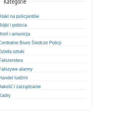
Kategorie
Ataki na policjantów
Bójki i pobicia
Broń i amunicja
Centralne Biuro Śledcze Policji
Dzieła sztuki
Fałszerstwa
Fałszywe alarmy
Handel ludźmi
Jakość i zarządzanie
Kadry
Kobiety w Policji
Korupcja
Kradzież