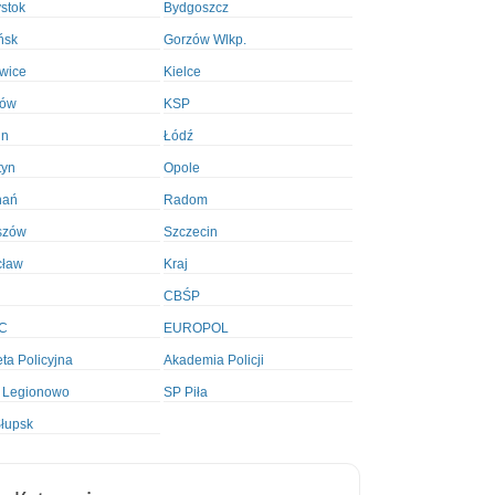
ystok
Bydgoszcz
ńsk
Gorzów Wlkp.
wice
Kielce
ków
KSP
in
Łódź
tyn
Opole
nań
Radom
szów
Szczecin
cław
Kraj
CBŚP
C
EUROPOL
ta Policyjna
Akademia Policji
 Legionowo
SP Piła
łupsk