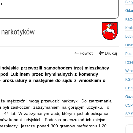
Biał
m.
Gda
Kato
Kra
 narkotyków
Lubl
Olsz
Powrót
Drukuj
Poz
Rze
indyjskie przewozili samochodem trzej mieszkańcy
Wro
ce pod Lublinem przez kryminalnych z komendy
KGP
 prokuratury a następnie do sądu z wnioskiem o
CBZ
Gaze
, że mężczyźni mogą przewozić narkotyki. Do zatrzymania
CSP
 byli zaskoczeni zatrzymaniem na gorącym uczynku. To
 i 44 lat. W zatrzymanym audi, którym jechali policjanci
SP S
mów konopi indyjskich. Podczas przeszukań ich miejsc
abezpieczyli jeszcze ponad 300 gramów mefedronu i 20