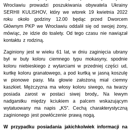
Wrocławiu prowadzi poszukiwania obywatela Ukrainy
SERHII KULISHOV, który we wtorek 19 kwietnia 2022
roku około godziny 12.00 będąc przed Dworcem
Głównym PKP we Wrocławiu oddalił się od swojej żony,
mówiąc, że idzie do toalety. Od tego czasu nie nawiązał
kontaktu z rodziną.
Zaginiony jest w wieku 61 lat, w dniu zaginięcia ubrany
był w buty koloru ciemnego typu mokasyny, spodnie
koloru niebieskiego z wytarciami w przedniej części ud,
kurtkę koloru granatowego, a pod kurtką w jasną koszulę
w pionowe pasy. Ma głowie założoną miał ciemny
kaszkiet. Mężczyzna ma włosy koloru siwego, na twarzy
posiada zarost w postaci siwej brody,. Na lewym
nadgarstku między kciukiem a palcem wskazującym
wytatuowany ma napis „K5”. Cechą charakterystyczną
zaginionego jest powłóczenie prawą nogą.
W przypadku posiadania jakichkolwiek informacji na