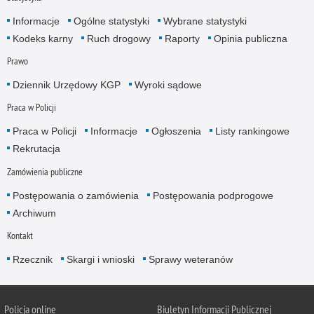
Informacje
Ogólne statystyki
Wybrane statystyki
Kodeks karny
Ruch drogowy
Raporty
Opinia publiczna
Prawo
Dziennik Urzędowy KGP
Wyroki sądowe
Praca w Policji
Praca w Policji
Informacje
Ogłoszenia
Listy rankingowe
Rekrutacja
Zamówienia publiczne
Postępowania o zamówienia
Postępowania podprogowe
Archiwum
Kontakt
Rzecznik
Skargi i wnioski
Sprawy weteranów
Policja
online
Biuletyn Informacji Publicznej