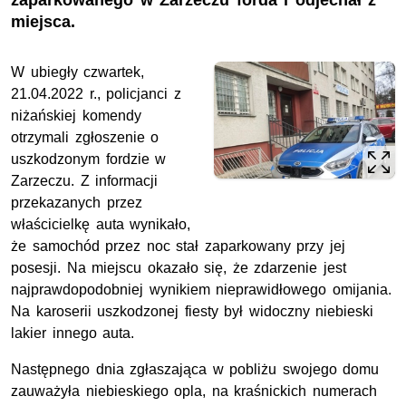
zaparkowanego w Zarzeczu forda i odjechał z
miejsca.
W ubiegły czwartek,
21.04.2022 r., policjanci z
niżańskiej komendy
otrzymali zgłoszenie o
uszkodzonym fordzie w
Zarzeczu. Z informacji
przekazanych przez
właścicielkę auta wynikało,
że samochód przez noc stał zaparkowany przy jej
posesji. Na miejscu okazało się, że zdarzenie jest
najprawdopodobniej wynikiem nieprawidłowego omijania.
Na karoserii uszkodzonej fiesty był widoczny niebieski
lakier innego auta.
Następnego dnia zgłaszająca w pobliżu swojego domu
zauważyła niebieskiego opla, na kraśnickich numerach