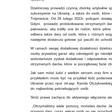
Dzielnicowy prowadzi czynną zbiórkę artykułów sp
sukcesywnie na Ukrainę, a także do osób, które 
Trójmieście. Od 28 lutego 2022r. policjant, dzi
Gdyni, prowadzi protokołowanie otrzymanych daró
pakowaniu, aby trafiły one do rodzin, które piln
odbiera także dary od osób, które z różnych wzg
następnie dostarcza gotowe już paczki do uchodź
W ramach swojej dodatkowej działalności dzielni
osoby prywatnej garaż aby udostępnić go nieodp
wolontariusze zyskali dodatkowe i odpowiednie m
otrzymanych darów, które w początkowej fazie zb
Jak sam mówi ludzi z wielkim sercem oraz firm w
przykładem może być na przykład ilość podarowa
Ukrainie przez ręce mł.asp. Kamila Olczykowskieg
do najbardziej potrzebujących osób.
Stróż prawa zachęca do aktywnego włączenia akc
„Otrzymaliśmy wiele pomocy, mnóstwo darów. Jedn
przynosi dary, coraz więcej osób po nie przycho