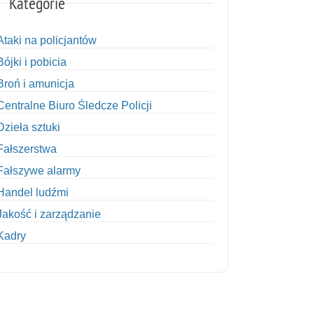
Kategorie
Ataki na policjantów
Bójki i pobicia
Broń i amunicja
Centralne Biuro Śledcze Policji
Dzieła sztuki
Fałszerstwa
Fałszywe alarmy
Handel ludźmi
Jakość i zarządzanie
Kadry
Kobiety w Policji
Korupcja
Kradzież