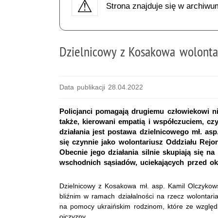
Strona znajduje się w archiwu
Dzielnicowy z Kosakowa wolont
Data publikacji 28.04.2022
Policjanci pomagają drugiemu człowiekowi 
także, kierowani empatią i współczuciem, cz
działania jest postawa dzielnicowego mł. asp
się czynnie jako wolontariusz Oddziału Re
Obecnie jego działania silnie skupiają się n
wschodnich sąsiadów, uciekających przed o
Dzielnicowy z Kosakowa mł. asp. Kamil Olczykows
bliźnim w ramach działalności na rzecz wolontar
na pomocy ukraińskim rodzinom, które ze względ
ojczyzny.