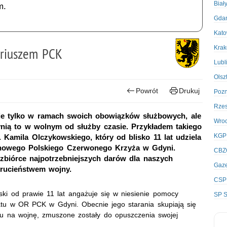
Biał
m.
Gda
Kato
Kra
ariuszem PCK
Lubl
Olsz
Powrót
Drukuj
Poz
Rze
nie tylko w ramach swoich obowiązków służbowych, ale
Wro
ynią to w wolnym od służby czasie. Przykładem takiego
KGP
. Kamila Olczykowskiego, który od blisko 11 lat udziela
jonowego Polskiego Czerwonego Krzyża w Gdyni.
CBZ
a zbiórce najpotrzebniejszych darów dla naszych
Gaze
krucieństwem wojny.
CSP
ki od prawie 11 lat angażuje się w niesienie pomocy
SP S
iatu w OR PCK w Gdyni. Obecnie jego starania skupiają się
u na wojnę, zmuszone zostały do opuszczenia swojej