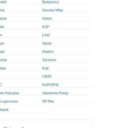
ystok
Bydgoszcz
ńsk
Gorzów Wlkp.
wice
Kielce
ków
KSP
in
Łódź
tyn
Opole
nań
Radom
szów
Szczecin
cław
Kraj
CBŚP
C
EUROPOL
ta Policyjna
Akademia Policji
 Legionowo
SP Piła
łupsk