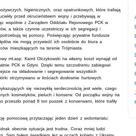
ożywczych, higienicznych, oraz opatrunkowych, które trafiają
uciekły przed okrucieństwem wojny i przebywają w
ałając wspólnie z Zarządem Oddziału Rejonowego PCK w
w, a także czynnie uczestniczy w ich segregacji i
ie potrzebują tej pomocy. Poświęcając prywatne fundusze
lędów nie mogą przywieźć ich osobiście do biura a
ców mieszkających na terenie Trójmiasta.
cowy mł.asp. Kamil Olczykowski na własny koszt wynajął od
łatnie PCK w Gdyni. Dzięki temu szczodremu zabiegowi
iejsce na składowanie i segregowanie wszystkich
iórki otrzymywano w ilościach dosłownie hurtowych.
ykazujących się niezwykłą serdecznością jest wiele, czego
nych kosmetyków, pieluch i konserw. Od początku wojny na
o przeszło ponad 8 ton puszek z konserwami, które trafiły
ję pomocową przytaczając jeden dzień z wolontariatu:
ak obecnie sytuacja jest trudna. Coraz mniej ludzi
dzi. Sam byłem świadkiem łez w oczach kobiety z Ukrainy,