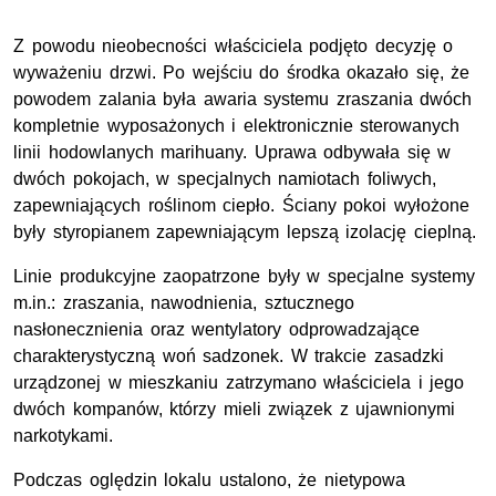
Z powodu nieobecności właściciela podjęto decyzję o
wyważeniu drzwi. Po wejściu do środka okazało się, że
powodem zalania była awaria systemu zraszania dwóch
kompletnie wyposażonych i elektronicznie sterowanych
linii hodowlanych marihuany. Uprawa odbywała się w
dwóch pokojach, w specjalnych namiotach foliwych,
zapewniających roślinom ciepło. Ściany pokoi wyłożone
były styropianem zapewniającym lepszą izolację cieplną.
Linie produkcyjne zaopatrzone były w specjalne systemy
m.in.: zraszania, nawodnienia, sztucznego
nasłonecznienia oraz wentylatory odprowadzające
charakterystyczną woń sadzonek. W trakcie zasadzki
urządzonej w mieszkaniu zatrzymano właściciela i jego
dwóch kompanów, którzy mieli związek z ujawnionymi
narkotykami.
Podczas oględzin lokalu ustalono, że nietypowa