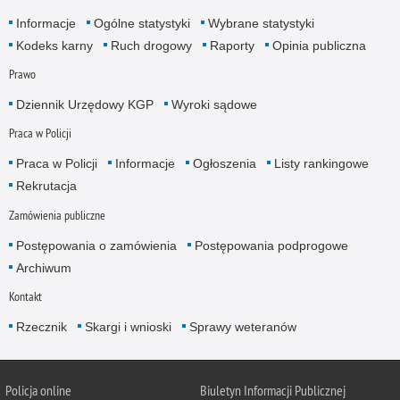
Informacje
Ogólne statystyki
Wybrane statystyki
Kodeks karny
Ruch drogowy
Raporty
Opinia publiczna
Prawo
Dziennik Urzędowy KGP
Wyroki sądowe
Praca w Policji
Praca w Policji
Informacje
Ogłoszenia
Listy rankingowe
Rekrutacja
Zamówienia publiczne
Postępowania o zamówienia
Postępowania podprogowe
Archiwum
Kontakt
Rzecznik
Skargi i wnioski
Sprawy weteranów
Policja
online
Biuletyn Informacji Publicznej