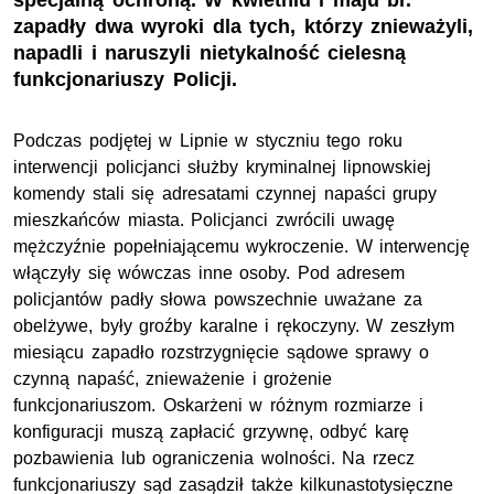
specjalną ochroną. W kwietniu i maju br.
zapadły dwa wyroki dla tych, którzy znieważyli,
napadli i naruszyli nietykalność cielesną
funkcjonariuszy Policji.
Podczas podjętej w Lipnie w styczniu tego roku
interwencji policjanci służby kryminalnej lipnowskiej
komendy stali się adresatami czynnej napaści grupy
mieszkańców miasta. Policjanci zwrócili uwagę
mężczyźnie popełniającemu wykroczenie. W interwencję
włączyły się wówczas inne osoby. Pod adresem
policjantów padły słowa powszechnie uważane za
obelżywe, były groźby karalne i rękoczyny. W zeszłym
miesiącu zapadło rozstrzygnięcie sądowe sprawy o
czynną napaść, znieważenie i grożenie
funkcjonariuszom. Oskarżeni w różnym rozmiarze i
konfiguracji muszą zapłacić grzywnę, odbyć karę
pozbawienia lub ograniczenia wolności. Na rzecz
funkcjonariuszy sąd zasądził także kilkunastotysięczne