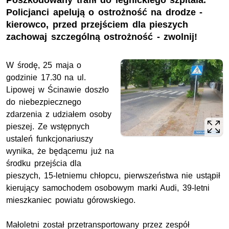
Poszkodowany trafił do legnickiego szpitala.
Policjanci apelują o ostrożność na drodze -
kierowco, przed przejściem dla pieszych
zachowaj szczególną ostrożność - zwolnij!
W środę, 25 maja o
godzinie 17.30 na
ul.
Lipowej w Ścinawie doszło
do niebezpiecznego
zdarzenia z udziałem osoby
pieszej. Ze wstępnych
ustaleń funkcjonariuszy
wynika, że będącemu już na
środku przejścia dla
pieszych, 15-letniemu chłopcu, pierwszeństwa nie ustąpił
kierujący samochodem osobowym marki Audi, 39-letni
mieszkaniec powiatu górowskiego.
Małoletni został przetransportowany przez zespół