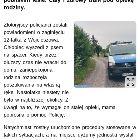
pobliskim lesie. Cały i zdrowy trafił pod opiekę
rodziny.
Złotoryjscy policjanci zostali
powiadomieni o zaginięciu
12-latka z Wojcieszowa.
Chłopiec wyszedł z psem
na spacer. Kiedy przez
dłuższy czas nie wracał do
domu, zaniepokojona
rodzina rozpoczęła
poszukiwania na własną
rękę. Nastolatka niestety nie
było w najbliższej okolicy. Z
uwagi na to, że wymagał on stałej opieki, mama
poprosiła o pomoc Policję.
Natychmiast zostały uruchomione procedury stosowane w
takich sytuacjach, a na miejsce dyżurny jednostki wysłał