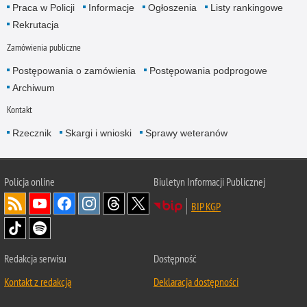
Praca w Policji
Informacje
Ogłoszenia
Listy rankingowe
Rekrutacja
Zamówienia publiczne
Postępowania o zamówienia
Postępowania podprogowe
Archiwum
Kontakt
Rzecznik
Skargi i wnioski
Sprawy weteranów
Policja
online
Biuletyn Informacji Publicznej
BIP KGP
Redakcja serwisu
Dostępność
Kontakt z redakcją
Deklaracja dostępności