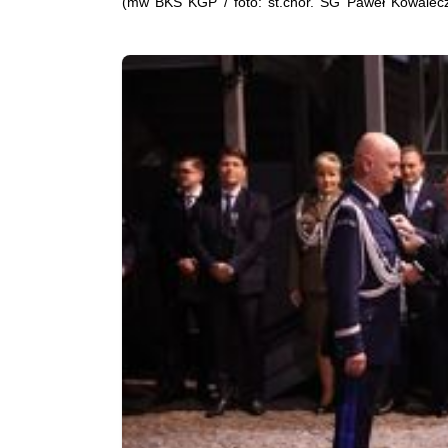
(mw BKS KGP / foto: st.chor. SG Paweł Kowalec