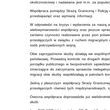
okolicznościowy i nadawana jest m.in. za populary
Współpraca pomiędzy Strażą Graniczną i Policją
przedsięwzięć oraz wymianę informacji.
W odpowiedzi na kryzys i wydarzenia za naszą wsc
wielowymiarowości współpracy oraz jeszcze spraw
zarówno czynności realizowane przez pion prewenc
przestępczych w związku z ruchem migracyjnym na
osób pokrzywdzonych wojną.
Obie zaprzyjaźnione służby działają we wspólnyc
państwowej. Prowadzą kontrole na drogach dojaz
porządku publicznego w bezpośrednim sąsiedztwie 
zmierzające do zatrzymania sprawców nielegalnych
migracji obie służby współdziałają w patrolach ko
Jedną z płaszczyzn współpracy Straży Granicznej
przestępczych również tych międzynarodowych, z
Owocna współpraca doprowadziła już wielokrotnie
służb.