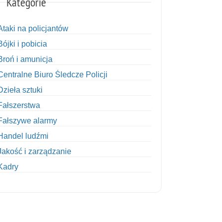
Kategorie
Ataki na policjantów
Bójki i pobicia
Broń i amunicja
Centralne Biuro Śledcze Policji
Dzieła sztuki
Fałszerstwa
Fałszywe alarmy
Handel ludźmi
Jakość i zarządzanie
Kadry
Kobiety w Policji
Korupcja
Kradzież