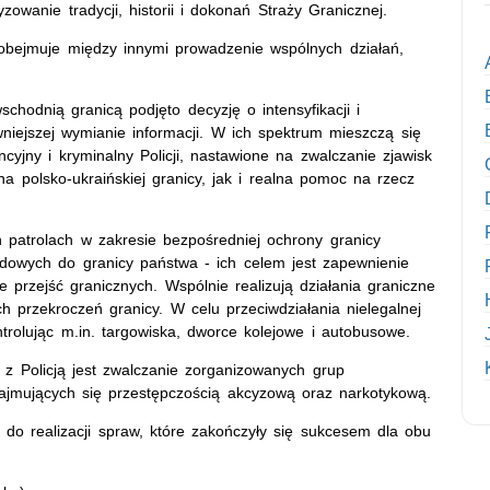
zowanie tradycji, historii i dokonań Straży Granicznej.
 obejmuje między innymi prowadzenie wspólnych działań,
hodnią granicą podjęto decyzję o intensyfikacji i
niejszej wymianie informacji. W ich spektrum mieszczą się
yjny i kryminalny Policji, nastawione na zwalczanie zjawisk
 polsko-ukraińskiej granicy, jak i realna pomoc na rzecz
h patrolach w zakresie bezpośredniej ochrony granicy
dowych do granicy państwa - ich celem jest zapewnienie
przejść granicznych. Wspólnie realizują działania graniczne
 przekroczeń granicy. W celu przeciwdziałania nielegalnej
ntrolując m.in. targowiska, dworce kolejowe i autobusowe.
 z Policją jest zwalczanie zorganizowanych grup
ajmujących się przestępczością akcyzową oraz narkotykową.
 do realizacji spraw, które zakończyły się sukcesem dla obu