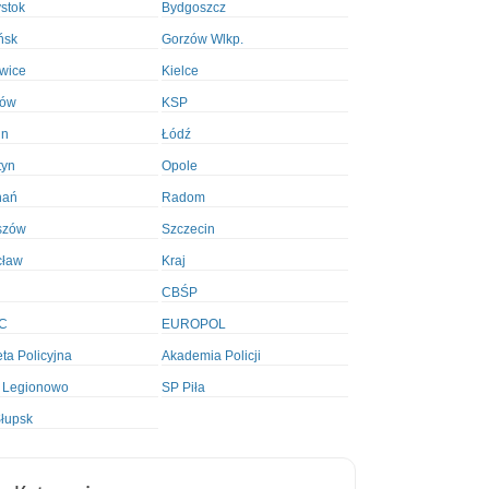
ystok
Bydgoszcz
ńsk
Gorzów Wlkp.
wice
Kielce
ków
KSP
in
Łódź
tyn
Opole
nań
Radom
szów
Szczecin
cław
Kraj
CBŚP
C
EUROPOL
ta Policyjna
Akademia Policji
 Legionowo
SP Piła
łupsk