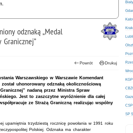
Biał
m.
Gda
Kato
Kra
niony odznaką „Medal
Lubl
y Granicznej”
Olsz
Poz
Rze
Powrót
Drukuj
Wro
wstania Warszawskiego w Warszawie Komendant
KGP
k został uhonorowany odznaką okolicznościową
CBZ
 Granicznej” nadaną przez Ministra Spraw
skiego. Jest to zaszczytne wyróżnienie dla całej
Gaze
o współpracuje ze Strażą Graniczną realizując wspólny
CSP
SP S
nej upamiętnia trzydziestą rocznicę powołania w 1991 roku
zeczypospolitej Polskiej. Odznaka ma charakter