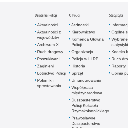
Działania Policji
O Policji
Statystyka
Aktualności
Jednostki
Informac
Aktualności z
Kierownictwo
Ogólne st
województw
Komenda Główna
Wybrane
Archiwum X
Policji
statystyki
Ruch drogowy
Organizacja
Kodeks k
Poszukiwani
Policja w III RP
Ruch dr
Zaginieni
Historia
Raporty
Lotnictwo Policji
Sprzęt
Opinia p
Polemiki i
Umundurowanie
sprostowania
Współpraca
międzynarodowa
Duszpasterstwo
Policji Kościoła
Rzymskokatolickiego
Prawosławne
Duszpasterstwo