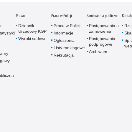
Prawo
Praca w Policji
Zamówienia publiczne
Kontak
je
Dziennik
Praca w Policji
Postępowania o
Rze
Urzędowy KGP
zamówienia
atystyki
Informacje
Skar
Wyroki sądowe
Postępowania
Ogłoszenia
Spr
podprogowe
wet
Listy rankingowe
Archiwum
arny
Rekrutacja
ogowy
ubliczna