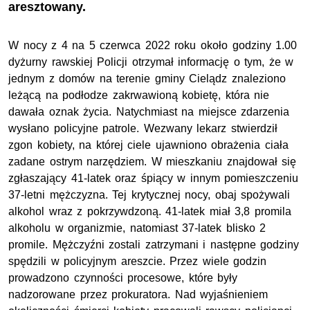
aresztowany.
W nocy z 4 na 5 czerwca 2022 roku około godziny 1.00
dyżurny rawskiej Policji otrzymał informację o tym, że w
jednym z domów na terenie gminy Cielądz znaleziono
leżącą na podłodze zakrwawioną kobietę, która nie
dawała oznak życia. Natychmiast na miejsce zdarzenia
wysłano policyjne patrole. Wezwany lekarz stwierdził
zgon kobiety, na której ciele ujawniono obrażenia ciała
zadane ostrym narzędziem. W mieszkaniu znajdował się
zgłaszający 41-latek oraz śpiący w innym pomieszczeniu
37-letni mężczyzna. Tej krytycznej nocy, obaj spożywali
alkohol wraz z pokrzywdzoną. 41-latek miał 3,8 promila
alkoholu w organizmie, natomiast 37-latek blisko 2
promile. Mężczyźni zostali zatrzymani i następne godziny
spędzili w policyjnym areszcie. Przez wiele godzin
prowadzono czynności procesowe, które były
nadzorowane przez prokuratora. Nad wyjaśnieniem