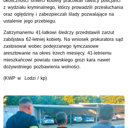
okoliczności śmierci kobiety pracowali rawscy policjanci
z wydziału kryminalnego, którzy prowadzili przesłuchania
oraz oględziny i zabezpieczali ślady pozwalające na
ustalenie jego przebiegu.
Zatrzymanemu 41-latkowi śledczy przedstawili zarzut
zabójstwa 62-letniej kobiety. Na wniosek prokuratora sąd
zastosował wobec podejrzanego tymczasowe
aresztowanie na okres trzech miesięcy. 41-letniemu
mieszkańcowi powiatu rawskiego grozi kara nawet
dożywotniego pozbawienia wolności.
(KWP w Lodzi / kp)