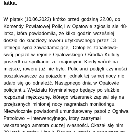
latka.
W piątek (10.06.2022) krótko przed godziną 22.00, do
Komendy Powiatowej Policji w Opatowie zgłosiła się 48-
latka, która powiadomiła, że kilka godzin wcześniej
doszło do kradzieży roweru użytkowanego przez 13-
letniego syna zawiadamiającej. Chłopiec zaparkował
swój pojazd w rejonie Opatowskiego Ośrodka Kultury i
poszedł na spotkanie ze znajomymi. Kiedy wrócił na
miejsce, roweru już nie było. Policjanci podjęli czynności
poszukiwawcze za pojazdem jednak tej samej nocy nie
udało się go odnaleźć. Następnego dnia w Opatowie
policjant z Wydziału Kryminalnego będący po służbie,
rozpoznał mężczyznę, którego wizerunek zapisał się na
przejrzanych minionej nocy nagraniach monitoringu.
Niezwłocznie powiadomił umundurowany patrol z Ogniwa
Patrolowo – Interwencyjnego, który zatrzymał
wskazanego amatora cudzej własności. Okazał się nim