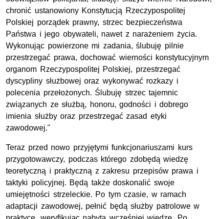
chronić ustanowiony Konstytucją Rzeczypospolitej
Polskiej porządek prawny, strzec bezpieczeństwa
Państwa i jego obywateli, nawet z narażeniem życia.
Wykonując powierzone mi zadania, ślubuję pilnie
przestrzegać prawa, dochować wierności konstytucyjnym
organom Rzeczypospolitej Polskiej, przestrzegać
dyscypliny służbowej oraz wykonywać rozkazy i
polecenia przełożonych. Ślubuję strzec tajemnic
związanych ze służbą, honoru, godności i dobrego
imienia służby oraz przestrzegać zasad etyki
zawodowej."
Teraz przed nowo przyjętymi funkcjonariuszami kurs
przygotowawczy, podczas którego zdobędą wiedzę
teoretyczną i praktyczną z zakresu przepisów prawa i
taktyki policyjnej. Będą także doskonalić swoje
umiejętności strzeleckie. Po tym czasie, w ramach
adaptacji zawodowej, pełnić będą służby patrolowe w
praktyce, weryfikując nabytą wcześniej wiedzę. Po