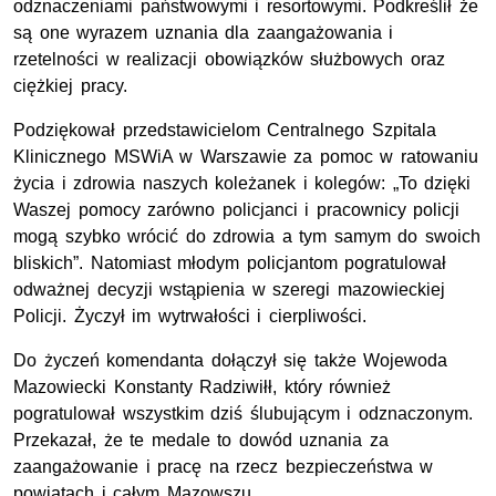
odznaczeniami państwowymi i resortowymi. Podkreślił że
są one wyrazem uznania dla zaangażowania i
rzetelności w realizacji obowiązków służbowych oraz
ciężkiej pracy.
Podziękował przedstawicielom Centralnego Szpitala
Klinicznego MSWiA w Warszawie za pomoc w ratowaniu
życia i zdrowia naszych koleżanek i kolegów: „To dzięki
Waszej pomocy zarówno policjanci i pracownicy policji
mogą szybko wrócić do zdrowia a tym samym do swoich
bliskich”. Natomiast młodym policjantom pogratulował
odważnej decyzji wstąpienia w szeregi mazowieckiej
Policji. Życzył im wytrwałości i cierpliwości.
Do życzeń komendanta dołączył się także Wojewoda
Mazowiecki Konstanty Radziwiłł, który również
pogratulował wszystkim dziś ślubującym i odznaczonym.
Przekazał, że te medale to dowód uznania za
zaangażowanie i pracę na rzecz bezpieczeństwa w
powiatach i całym Mazowszu.