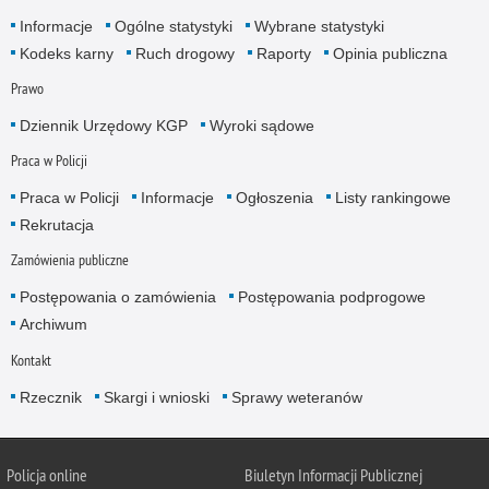
Informacje
Ogólne statystyki
Wybrane statystyki
Kodeks karny
Ruch drogowy
Raporty
Opinia publiczna
Prawo
Dziennik Urzędowy KGP
Wyroki sądowe
Praca w Policji
Praca w Policji
Informacje
Ogłoszenia
Listy rankingowe
Rekrutacja
Zamówienia publiczne
Postępowania o zamówienia
Postępowania podprogowe
Archiwum
Kontakt
Rzecznik
Skargi i wnioski
Sprawy weteranów
Policja
online
Biuletyn Informacji Publicznej