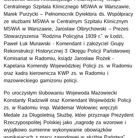
Centralnego Szpitala Klinicznego MSWiA w Warszawie,
Marek Purzycki – Pełnomocnik Dyrektora ds. Współpracy
ze służbami MSWiA w Centralnym Szpitalu Klinicznym
MSWiA w Warszawie, Jarosław Olbrychowski – Prezes
Stowarzyszenia "Rodzina Policyjna 1939 r." w Łodzi,
Paweł Łuk Murawski - Komendant i założyciel Grupy
Rekonstrukcji Historycznej 3 Okręgu Policji Państwowej
Komisariat w Radomiu, ksiądz Jarosław Rożek -
Kapelana Komendy Wojewódzkiej Policji zs. w Radomiu
oraz kadra kierownicza KWP zs. w Radomiu i
mazowieckiego garnizonu policji.
Po uroczystym ślubowaniu Wojewoda Mazowiecki
Konstanty Radziwiłł oraz Komendant Wojewódzki Policji
zs. w Radomiu insp. Waldemar Wołowiec wręczyli
Medale za Długoletnią Służbę, które przyznaje Prezydent
Rzeczypospolitej Polskiej jako „nagrodę za wzorowe i
wyjątkowo sumienne wykonywanie obowiązków
wynikających z pracy zawodowej w służbie Państwa”.