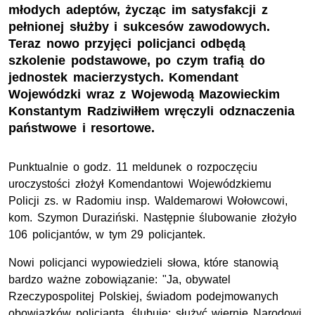
młodych adeptów, życząc im satysfakcji z
pełnionej służby i sukcesów zawodowych.
Teraz nowo przyjęci policjanci odbędą
szkolenie podstawowe, po czym trafią do
jednostek macierzystych. Komendant
Wojewódzki wraz z Wojewodą Mazowieckim
Konstantym Radziwiłłem wręczyli odznaczenia
państwowe i resortowe.
Punktualnie o godz. 11 meldunek o rozpoczęciu
uroczystości złożył Komendantowi Wojewódzkiemu
Policji zs. w Radomiu insp. Waldemarowi Wołowcowi,
kom. Szymon Duraziński. Następnie ślubowanie złożyło
106 policjantów, w tym 29 policjantek.
Nowi policjanci wypowiedzieli słowa, które stanowią
bardzo ważne zobowiązanie: "Ja, obywatel
Rzeczypospolitej Polskiej, świadom podejmowanych
obowiązków policjanta, ślubuję: służyć wiernie Narodowi,