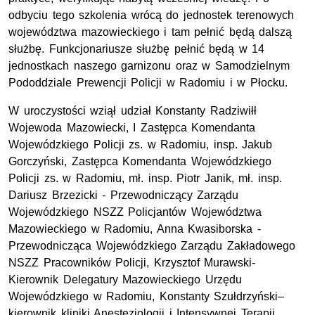
odbyciu tego szkolenia wrócą do jednostek terenowych
województwa mazowieckiego i tam pełnić będą dalszą
służbę. Funkcjonariusze służbę pełnić będą w 14
jednostkach naszego garnizonu oraz w Samodzielnym
Pododdziale Prewencji Policji w Radomiu i w Płocku.
W uroczystości wziął udział Konstanty Radziwiłł
Wojewoda Mazowiecki, I Zastępca Komendanta
Wojewódzkiego Policji zs. w Radomiu, insp. Jakub
Gorczyński, Zastępca Komendanta Wojewódzkiego
Policji zs. w Radomiu, mł. insp. Piotr Janik, mł. insp.
Dariusz Brzezicki - Przewodniczący Zarządu
Wojewódzkiego NSZZ Policjantów Województwa
Mazowieckiego w Radomiu, Anna Kwasiborska -
Przewodnicząca Wojewódzkiego Zarządu Zakładowego
NSZZ Pracowników Policji, Krzysztof Murawski-
Kierownik Delegatury Mazowieckiego Urzędu
Wojewódzkiego w Radomiu, Konstanty Szułdrzyński–
kierownik kliniki Anestezjologii i Intensywnej Terapii