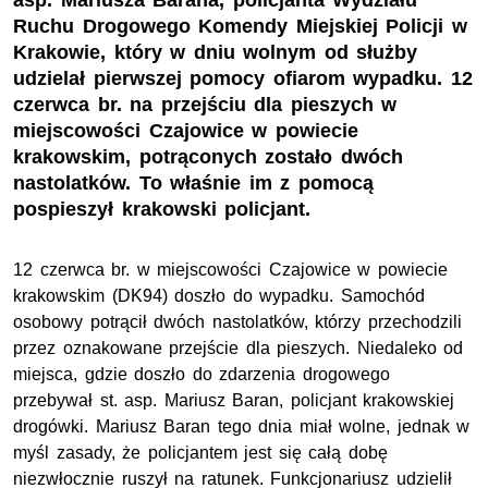
asp. Mariusza Barana, policjanta Wydziału
Ruchu Drogowego Komendy Miejskiej Policji w
Krakowie, który w dniu wolnym od służby
udzielał pierwszej pomocy ofiarom wypadku. 12
czerwca br. na przejściu dla pieszych w
miejscowości Czajowice w powiecie
krakowskim, potrąconych zostało dwóch
nastolatków. To właśnie im z pomocą
pospieszył krakowski policjant.
12 czerwca br. w miejscowości Czajowice w powiecie
krakowskim (DK94) doszło do wypadku. Samochód
osobowy potrącił dwóch nastolatków, którzy przechodzili
przez oznakowane przejście dla pieszych. Niedaleko od
miejsca, gdzie doszło do zdarzenia drogowego
przebywał st. asp. Mariusz Baran, policjant krakowskiej
drogówki. Mariusz Baran tego dnia miał wolne, jednak w
myśl zasady, że policjantem jest się całą dobę
niezwłocznie ruszył na ratunek. Funkcjonariusz udzielił