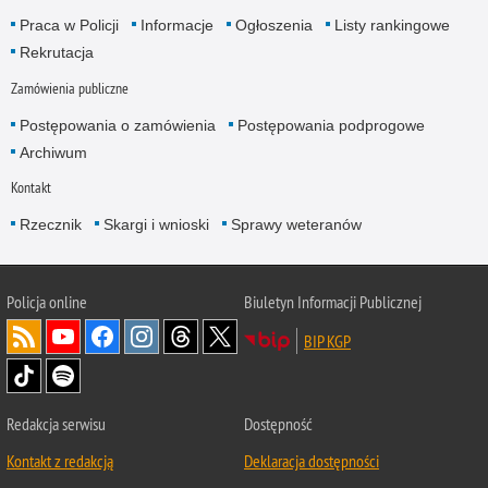
Praca w Policji
Informacje
Ogłoszenia
Listy rankingowe
Rekrutacja
Zamówienia publiczne
Postępowania o zamówienia
Postępowania podprogowe
Archiwum
Kontakt
Rzecznik
Skargi i wnioski
Sprawy weteranów
Policja
online
Biuletyn Informacji Publicznej
BIP KGP
Redakcja serwisu
Dostępność
Kontakt z redakcją
Deklaracja dostępności