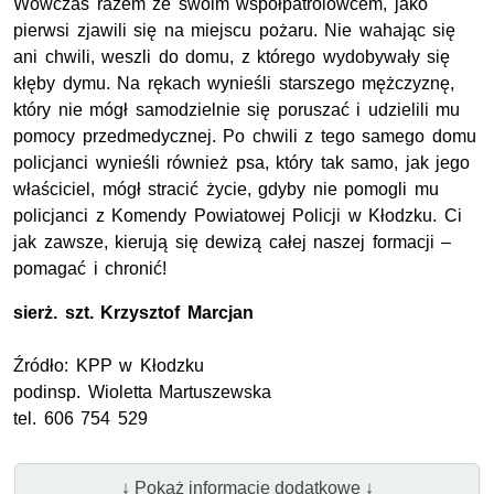
Wówczas razem ze swoim współpatrolowcem, jako
pierwsi zjawili się na miejscu pożaru. Nie wahając się
ani chwili, weszli do domu, z którego wydobywały się
kłęby dymu. Na rękach wynieśli starszego mężczyznę,
który nie mógł samodzielnie się poruszać i udzielili mu
pomocy przedmedycznej. Po chwili z tego samego domu
policjanci wynieśli również psa, który tak samo, jak jego
właściciel, mógł stracić życie, gdyby nie pomogli mu
policjanci z Komendy Powiatowej Policji w Kłodzku. Ci
jak zawsze, kierują się dewizą całej naszej formacji –
pomagać i chronić!
sierż. szt.
Krzysztof Marcjan
Źródło:
KPP
w Kłodzku
podinsp. Wioletta Martuszewska
tel. 606 754 529
↓ Pokaż informacje dodatkowe ↓