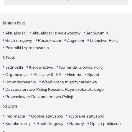
Działania Policji
Aktualności
Aktualności z województw
Archiwum X
Ruch drogowy
Poszukiwani
Zaginieni
Lotnictwo Policji
Polemiki i sprostowania
O Policji
Jednostki
Kierownictwo
Komenda Główna Policji
Organizacja
Policja w III RP
Historia
Sprzęt
Umundurowanie
Współpraca międzynarodowa
Duszpasterstwo Policji Kościoła Rzymskokatolickiego
Prawosławne Duszpasterstwo Policji
Statystyka
Informacje
Ogólne statystyki
Wybrane statystyki
Kodeks karny
Ruch drogowy
Raporty
Opinia publiczna