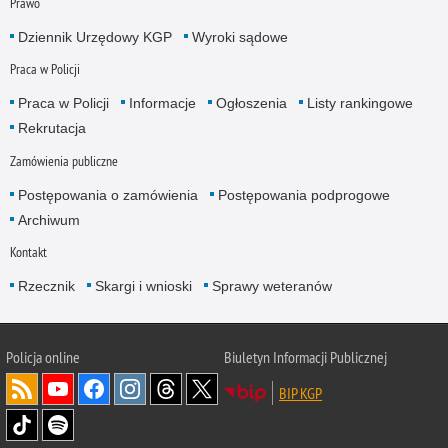
Prawo
Dziennik Urzędowy KGP
Wyroki sądowe
Praca w Policji
Praca w Policji
Informacje
Ogłoszenia
Listy rankingowe
Rekrutacja
Zamówienia publiczne
Postępowania o zamówienia
Postępowania podprogowe
Archiwum
Kontakt
Rzecznik
Skargi i wnioski
Sprawy weteranów
Policja
online
Biuletyn Informacji Publicznej
BIP KGP