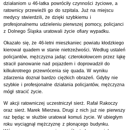
działaniom u 46-latka powróciły czynności życiowe, a
ratownicy przewieźli go do szpitala. Już na miejscu
medycy stwierdzili, że dzięki szybkiemu i
profesjonalnemu udzieleniu pierwszej pomocy, policjanci
z Dolnego Śląska uratowali życie ofiary wypadku.
Okazało się, że 46-letni mieszkaniec powiatu kłodzkiego
kierował quadem w stanie nietrzeźwości. Według ustaleń
policjantów, mężczyzna jadąc czterokołowcem przez łąkę
stracił panowanie nad pojazdem i doprowadził do
kilkukrotnego przewrócenia się quada. W wyniku
zdarzenia doznał bardzo ciężkich obrażeń. Gdyby nie
szybkie i profesjonalne działania policjantów, mężczyzna
mógł stracić życie.
W akcji ratowniczej uczestniczył
sierż
. Rafał Rakoczy
oraz
sierż
. Marek Mierzwa. Drugi z nich już nie pierwszy
raz będąc w służbie uratował komuś życie. W ubiegłym
roku wyciągnął mężczyznę z płonącego budynku.