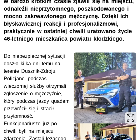
w bardzo krótkim czasie zjawili się na miejscu,
odnaleźli nieprzytomnego, poszkodowanego i
mocno zakrwawionego mężczyznę. Dzięki ich
błyskawicznej reakcji i profesjonalizmowi,
praktycznie w ostatniej chwili uratowano życie
46-letniego mieszkańca powiatu kłodzkiego.
Do niebezpiecznej sytuacji
doszło kilka dni temu na
terenie Dusznik-Zdroju.
Policjanci podczas
wieczornej służby otrzymali
zgłoszenie o mężczyźnie,
który podczas jazdy quadem
przewrócił się i stracił
przytomność.
Funkcjonariusze już po
chwili byli na miejscu
zdarzenia. Zastali leżącego,