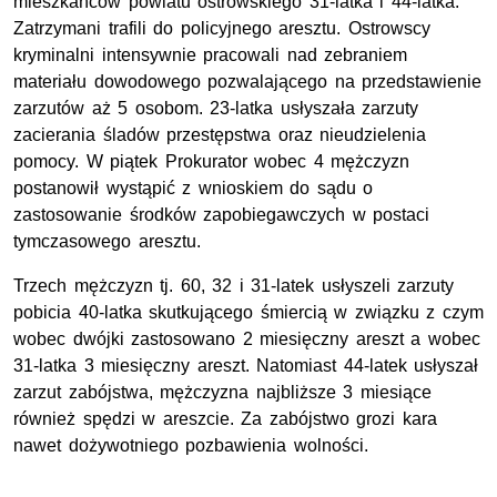
mieszkańców powiatu ostrowskiego 31-latka i 44-latka.
Zatrzymani trafili do policyjnego aresztu. Ostrowscy
kryminalni intensywnie pracowali nad zebraniem
materiału dowodowego pozwalającego na przedstawienie
zarzutów aż 5 osobom. 23-latka usłyszała zarzuty
zacierania śladów przestępstwa oraz nieudzielenia
pomocy. W piątek Prokurator wobec 4 mężczyzn
postanowił wystąpić z wnioskiem do sądu o
zastosowanie środków zapobiegawczych w postaci
tymczasowego aresztu.
Trzech mężczyzn tj. 60, 32 i 31-latek usłyszeli zarzuty
pobicia 40-latka skutkującego śmiercią w związku z czym
wobec dwójki zastosowano 2 miesięczny areszt a wobec
31-latka 3 miesięczny areszt. Natomiast 44-latek usłyszał
zarzut zabójstwa, mężczyzna najbliższe 3 miesiące
również spędzi w areszcie. Za zabójstwo grozi kara
nawet dożywotniego pozbawienia wolności.