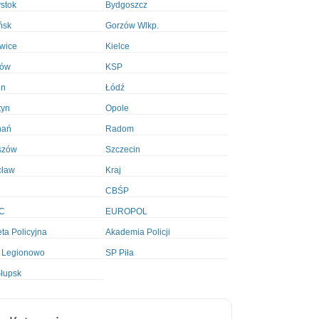
ystok
Bydgoszcz
ńsk
Gorzów Wlkp.
wice
Kielce
ków
KSP
in
Łódź
tyn
Opole
nań
Radom
szów
Szczecin
cław
Kraj
CBŚP
C
EUROPOL
ta Policyjna
Akademia Policji
 Legionowo
SP Piła
łupsk