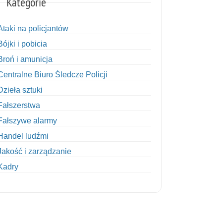
Kategorie
Ataki na policjantów
Bójki i pobicia
Broń i amunicja
Centralne Biuro Śledcze Policji
Dzieła sztuki
Fałszerstwa
Fałszywe alarmy
Handel ludźmi
Jakość i zarządzanie
Kadry
Kobiety w Policji
Korupcja
Kradzież