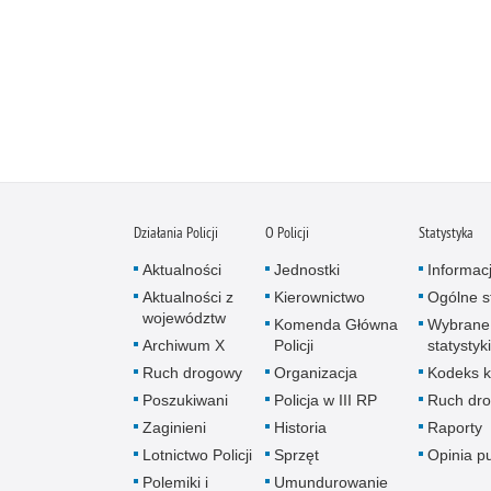
Działania Policji
O Policji
Statystyka
Aktualności
Jednostki
Informac
Aktualności z
Kierownictwo
Ogólne st
województw
Komenda Główna
Wybrane
Archiwum X
Policji
statystyki
Ruch drogowy
Organizacja
Kodeks k
Poszukiwani
Policja w III RP
Ruch dr
Zaginieni
Historia
Raporty
Lotnictwo Policji
Sprzęt
Opinia p
Polemiki i
Umundurowanie