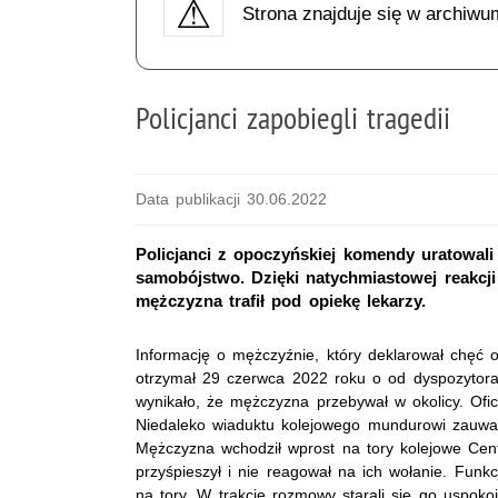
Strona znajduje się w archiwu
Policjanci zapobiegli tragedii
Data publikacji 30.06.2022
Policjanci z opoczyńskiej komendy uratowali 
samobójstwo. Dzięki natychmiastowej reakcji 
mężczyzna trafił pod opiekę lekarzy.
Informację o mężczyźnie, który deklarował chęć o
otrzymał 29 czerwca 2022 roku o od dyspozytor
wynikało, że mężczyzna przebywał w okolicy. Ofic
Niedaleko wiaduktu kolejowego mundurowi zauważ
Mężczyzna wchodził wprost na tory kolejowe Centr
przyśpieszył i nie reagował na ich wołanie. Funk
na tory. W trakcie rozmowy starali się go uspokoi