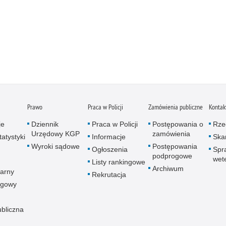
Prawo
Praca w Policji
Zamówienia publiczne
Kontak
je
Dziennik
Praca w Policji
Postępowania o
Rze
Urzędowy KGP
zamówienia
atystyki
Informacje
Skar
Wyroki sądowe
Postępowania
Ogłoszenia
Spr
podprogowe
wet
Listy rankingowe
Archiwum
arny
Rekrutacja
ogowy
ubliczna