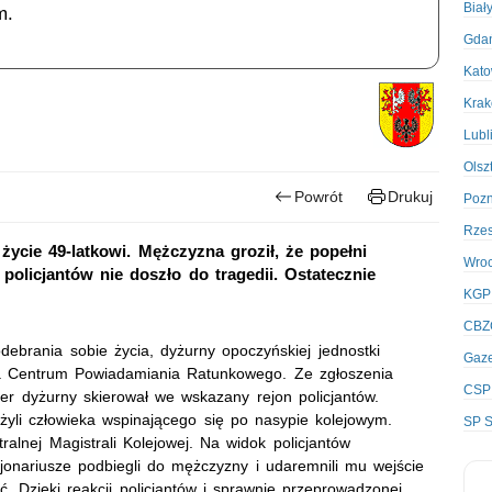
Biał
m.
Gda
Kato
Kra
Lubl
Olsz
Powrót
Drukuj
Poz
Rze
życie 49-latkowi. Mężczyzna groził, że popełni
Wro
policjantów nie doszło do tragedii. Ostatecznie
KGP
CBZ
debrania sobie życia, dyżurny opoczyńskiej jednostki
Gaze
a Centrum Powiadamiania Ratunkowego. Ze zgłoszenia
CSP
er dyżurny skierował we wskazany rejon policjantów.
yli człowieka wspinającego się po nasypie kolejowym.
SP S
alnej Magistrali Kolejowej. Na widok policjantów
cjonariusze podbiegli do mężczyzny i udaremnili mu wejście
ć. Dzięki reakcji policjantów i sprawnie przeprowadzonej