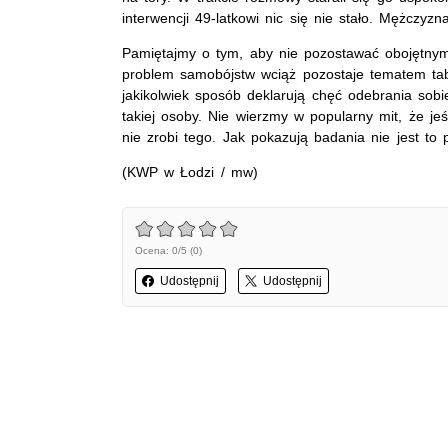
interwencji 49-latkowi nic się nie stało. Mężczyzna
Pamiętajmy o tym, aby nie pozostawać obojętnym
problem samobójstw wciąż pozostaje tematem tab
jakikolwiek sposób deklarują chęć odebrania sob
takiej osoby. Nie wierzmy w popularny mit, że je
nie zrobi tego. Jak pokazują badania nie jest to 
(KWP w Łodzi / mw)
Ocena: 0/5 (0)
Udostępnij
Udostępnij