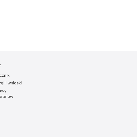
Kradzieże z włamaniem
Kultura
Logistyka, wyposażenie
Materiały wybuchowe
Nagrodzeni policjanci
Napady na banki
Napady na taksówkarzy
t
Napady na tiry
cznik
Nielegalny handel farmaceutykami
gi i wnioski
Nietrzeźwi kierujący
awy
eranów
Nietrzeźwi opiekunowie
Nietrzeźwi pracownicy
Niszczenie mienia
Nowoczesne technologie w pracy Policji
Odpowiedzialność majątkowa Policji