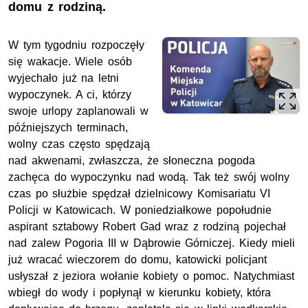
domu z rodziną.
W tym tygodniu rozpoczęły
się wakacje. Wiele osób
wyjechało już na letni
wypoczynek. A ci, którzy
swoje urlopy zaplanowali w
późniejszych terminach,
wolny czas często spędzają
nad akwenami, zwłaszcza, że słoneczna pogoda
zachęca do wypoczynku nad wodą. Tak też swój wolny
czas po służbie spędzał dzielnicowy Komisariatu VI
Policji w Katowicach. W poniedziałkowe popołudnie
aspirant sztabowy Robert Gad wraz z rodziną pojechał
nad zalew Pogoria III w Dąbrowie Górniczej. Kiedy mieli
już wracać wieczorem do domu, katowicki policjant
usłyszał z jeziora wołanie kobiety o pomoc. Natychmiast
wbiegł do wody i popłynął w kierunku kobiety, która