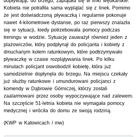
dopływając do brzegu, zaplątała się w linki wędkarskie.
Kobieta nie potrafiła sama wyplątać się z linek. Pomimo
że jest doświadczoną pływaczką i regularnie pokonuje
nawet 4-kilometrowe dystanse, po raz pierwszy znalazła
się w sytuacji, kiedy potrzebowała pomocy podczas
treningu w wodzie. Sytuację zauważył również jeden z
plażowiczów, który podpłynął do policjanta i kobiety z
dmuchanym kołem ratunkowym, które podtrzymywało
pływaczkę w czasie rozplątywania linek. Po kilku
minutach policjant oswobodził kobietę, która już
samodzielnie dopłynęła do brzegu. Na miejscu czekały
już służby ratunkowe i umundurowani policjanci z
komendy w Dąbrowie Górniczej, którzy zostali
zaalarmowani przez osoby wypoczywające nad zalewem.
Na szczęście 51-letnia kobieta nie wymagała pomocy
medycznej i wróciła do domu ze swoją rodziną.
(KWP w Katowicach / mw)