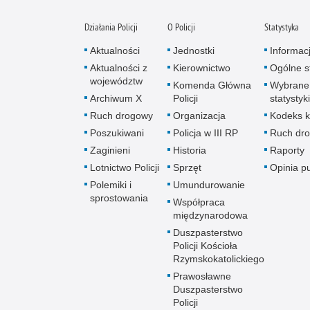
Działania Policji
O Policji
Statystyka
Aktualności
Jednostki
Informac
Aktualności z
Kierownictwo
Ogólne st
województw
Komenda Główna
Wybrane
Archiwum X
Policji
statystyki
Ruch drogowy
Organizacja
Kodeks k
Poszukiwani
Policja w III RP
Ruch dr
Zaginieni
Historia
Raporty
Lotnictwo Policji
Sprzęt
Opinia p
Polemiki i
Umundurowanie
sprostowania
Współpraca
międzynarodowa
Duszpasterstwo
Policji Kościoła
Rzymskokatolickiego
Prawosławne
Duszpasterstwo
Policji