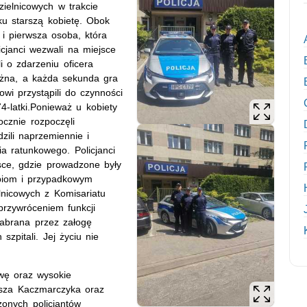
zielnicowych w trakcie
u starszą kobietę. Obok
 i pierwsza osoba, która
icjanci wezwali na miejsce
 o zdarzeniu oficera
ażna, a każda sekunda gra
owi przystąpili do czynności
74-latki.Ponieważ u kobiety
ocznie rozpoczęli
zili naprzemiennie i
a ratunkowego. Policjanci
sce, gdzie prowadzone były
apiom i przypadkowym
nicowych z Komisariatu
 przywróceniem funkcji
zabrana przez załogę
zpitali. Jej życiu nie
wę oraz wysokie
kasza Kaczmarczyka oraz
żonych policjantów