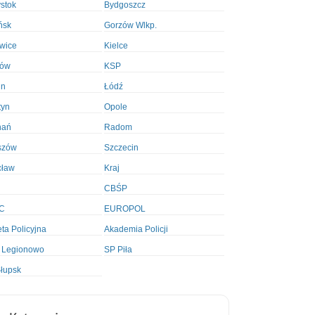
ystok
Bydgoszcz
ńsk
Gorzów Wlkp.
wice
Kielce
ków
KSP
in
Łódź
tyn
Opole
nań
Radom
szów
Szczecin
cław
Kraj
CBŚP
C
EUROPOL
ta Policyjna
Akademia Policji
 Legionowo
SP Piła
łupsk