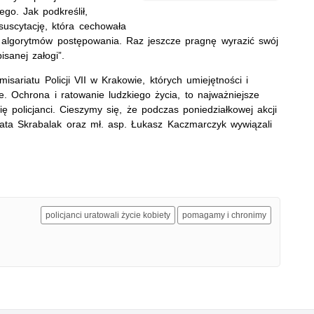
go. Jak podkreślił,
suscytację, która cechowała
h algorytmów postępowania. Raz jeszcze pragnę wyrazić swój
sanej załogi”.
isariatu Policji VII w Krakowie, których umiejętności i
 Ochrona i ratowanie ludzkiego życia, to najważniejsze
ię policjanci. Cieszymy się, że podczas poniedziałkowej akcji
zata Skrabalak oraz mł. asp. Łukasz Kaczmarczyk wywiązali
policjanci uratowali życie kobiety
pomagamy i chronimy