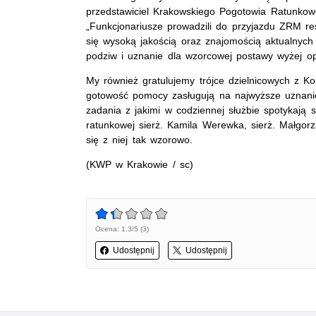
przedstawiciel Krakowskiego Pogotowia Ratunkowe
„Funkcjonariusze prowadzili do przyjazdu ZRM re
się wysoką jakością oraz znajomością aktualnyc
podziw i uznanie dla wzorcowej postawy wyżej opi
My również gratulujemy trójce dzielnicowych z Kom
gotowość pomocy zasługują na najwyższe uznanie.
zadania z jakimi w codziennej służbie spotykają s
ratunkowej sierż. Kamila Werewka, sierż. Małgor
się z niej tak wzorowo.
(KWP w Krakowie / sc)
Ocena: 1.3/5 (3)
Udostępnij
Udostępnij