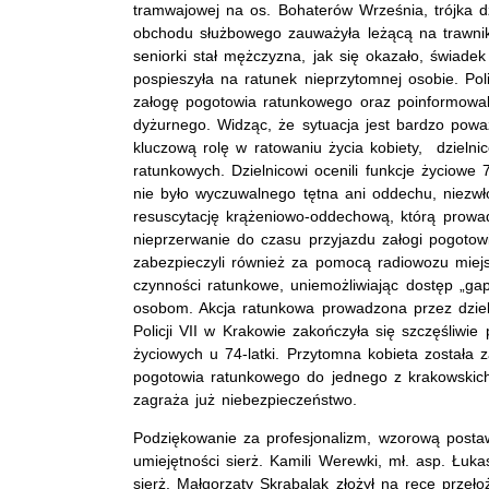
tramwajowej na os. Bohaterów Września, trójka d
obchodu służbowego zauważyła leżącą na trawnik
seniorki stał mężczyzna, jak się okazało, świadek
pospieszyła na ratunek nieprzytomnej osobie. Pol
załogę pogotowia ratunkowego oraz poinformowali
dyżurnego. Widząc, że sytuacja jest bardzo pow
kluczową rolę w ratowaniu życia kobiety, dzielnic
ratunkowych. Dzielnicowi ocenili funkcje życiowe 
nie było wyczuwalnego tętna ani oddechu, niezwł
resuscytację krążeniowo-oddechową, którą prowad
nieprzerwanie do czasu przyjazdu załogi pogotowi
zabezpieczyli również za pomocą radiowozu miej
czynności ratunkowe, uniemożliwiając dostęp „g
osobom. Akcja ratunkowa prowadzona przez dziel
Policji VII w Krakowie zakończyła się szczęśliwie
życiowych u 74-latki. Przytomna kobieta została 
pogotowia ratunkowego do jednego z krakowskich s
zagraża już niebezpieczeństwo.
Podziękowanie za profesjonalizm, wzorową posta
umiejętności sierż. Kamili Werewki, mł. asp. Łu
sierż. Małgorzaty Skrabalak złożył na ręce przeło