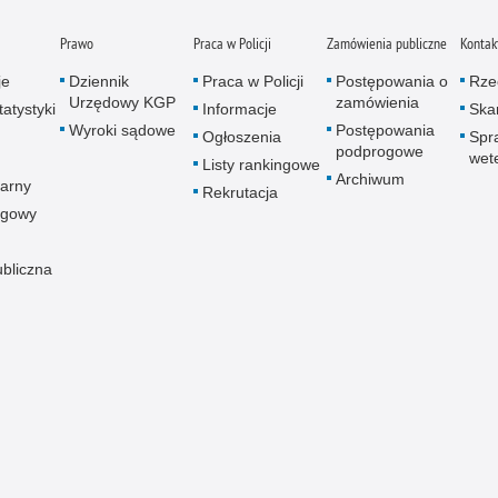
Prawo
Praca w Policji
Zamówienia publiczne
Kontak
je
Dziennik
Praca w Policji
Postępowania o
Rze
Urzędowy KGP
zamówienia
atystyki
Informacje
Skar
Wyroki sądowe
Postępowania
Ogłoszenia
Spr
podprogowe
wet
Listy rankingowe
Archiwum
arny
Rekrutacja
ogowy
ubliczna