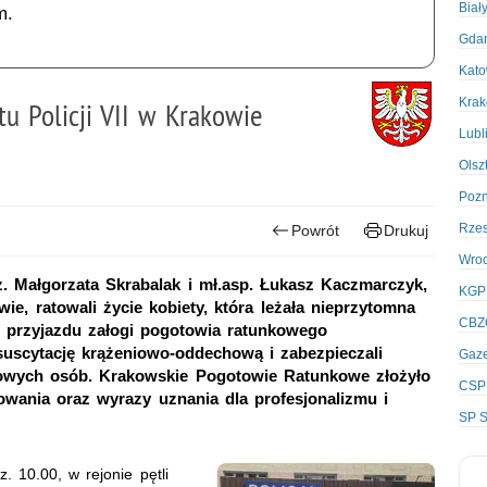
Biał
m.
Gda
Kato
Kra
tu Policji VII w Krakowie
Lubl
Olsz
Poz
Rze
Powrót
Drukuj
Wro
ż. Małgorzata Skrabalak i mł.asp. Łukasz Kaczmarczyk,
KGP
wie, ratowali życie kobiety, która leżała nieprzytomna
CBZ
 przyjazdu załogi pogotowia ratunkowego
suscytację krążeniowo-oddechową i zabezpieczali
Gaze
owych osób. Krakowskie Pogotowie Ratunkowe złożyło
CSP
owania oraz wyrazy uznania dla profesjonalizmu i
SP S
 10.00, w rejonie pętli