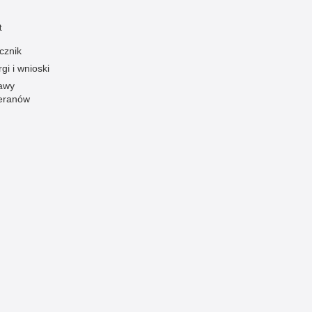
Ofiarni i odważni
t
Opinia publiczna
cznik
Oszustwa
gi i wnioski
Pedofilia, pornografia dziecięca
awy
eranów
Piractwo przemysłowe
Podrabianie znaków towarowych
Pogryzienia przez psy
Polemiki i sprostowania
Policja inaczej
Policjant z pasją
Porwania
Pożary i podpalenia
Pranie brudnych pieniędzy
Prawa człowieka