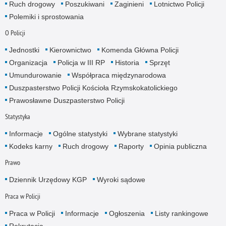
Ruch drogowy
Poszukiwani
Zaginieni
Lotnictwo Policji
Polemiki i sprostowania
O Policji
Jednostki
Kierownictwo
Komenda Główna Policji
Organizacja
Policja w III RP
Historia
Sprzęt
Umundurowanie
Współpraca międzynarodowa
Duszpasterstwo Policji Kościoła Rzymskokatolickiego
Prawosławne Duszpasterstwo Policji
Statystyka
Informacje
Ogólne statystyki
Wybrane statystyki
Kodeks karny
Ruch drogowy
Raporty
Opinia publiczna
Prawo
Dziennik Urzędowy KGP
Wyroki sądowe
Praca w Policji
Praca w Policji
Informacje
Ogłoszenia
Listy rankingowe
Rekrutacja