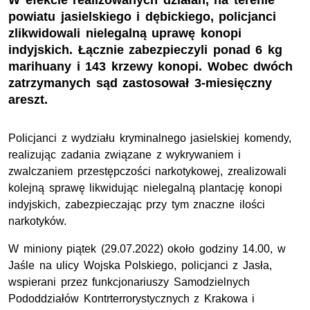
W efekcie realizowanych działań, na terenie
powiatu jasielskiego i dębickiego, policjanci
zlikwidowali nielegalną uprawę konopi
indyjskich. Łącznie zabezpieczyli ponad 6 kg
marihuany i 143 krzewy konopi. Wobec dwóch
zatrzymanych sąd zastosował 3-miesięczny
areszt.
Policjanci z wydziału kryminalnego jasielskiej komendy,
realizując zadania związane z wykrywaniem i
zwalczaniem przestępczości narkotykowej, zrealizowali
kolejną sprawę likwidując nielegalną plantację konopi
indyjskich, zabezpieczając przy tym znaczne ilości
narkotyków.
W miniony piątek (29.07.2022) około godziny 14.00, w
Jaśle na ulicy Wojska Polskiego, policjanci z Jasła,
wspierani przez funkcjonariuszy Samodzielnych
Pododdziałów Kontrterrorystycznych z Krakowa i