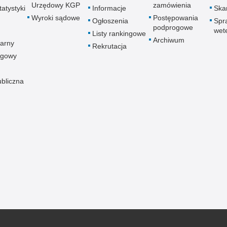
Urzędowy KGP
zamówienia
atystyki
Informacje
Skar
Wyroki sądowe
Postępowania
Ogłoszenia
Spr
podprogowe
wet
Listy rankingowe
Archiwum
arny
Rekrutacja
ogowy
ubliczna