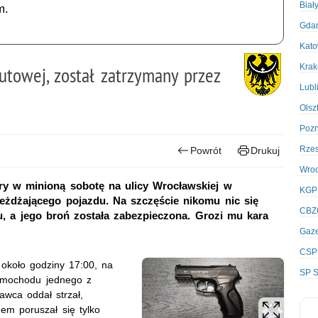
Biał
m.
Gda
Kato
Kra
śrutowej, został zatrzymany przez
Lubl
Olsz
Poz
Rze
Powrót
Drukuj
Wro
tóry w minioną sobotę na ulicy Wrocławskiej w
KGP
ejeżdżającego pojazdu. Na szczęście nikomu nic się
CBZ
tu, a jego broń została zabezpieczona. Grozi mu kara
Gaze
CSP
 około godziny 17:00, na
SP S
amochodu jednego z
wca oddał strzał,
em poruszał się tylko