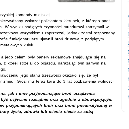
rzyskiej komendy miejskiej
Pokrzywdzony wskazał policjantom kierunek, z którego padł
nia. W wyniku podjętych czynności mundurowi zatrzymali w
oczątkowo wszystkiemu zaprzeczał, jednak został rozpoznany
fie funkcjonariusze ujawnili broń śrutową z podpiętym
metalowych kulek.
, a jego celem były banery reklamowe znajdujące się na
, z której strzelał do pojazdu, narażając tym samym na
ego.
prawdzeniu jego stanu trzeźwości okazało się, że był
anizmie. Grozi mu teraz kara do 3 lat pozbawienia wolności.
na, jak i inne przypominające broń urządzenia
y być używane rozsądnie oraz zgodnie z obowiązującym
tów przypominających broń oraz broni pneumatycznej w
ratę życia, zdrowia lub mienia niesie za sobą