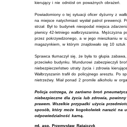
kierujący i nie odniósł on poważnych obrażeń.
Powiadomiony o tej sytuacji oficer dyżurny z wałb
na miejsce natychmiast wysłał patrol prewencji. 
strzał. Był to budynek nieopodal miejsca zdarze
piwnicy 42-letniego wałbrzyszanina. Mężczyzna p
przez pokrzywdzonego, a w jego mieszkaniu w sza
magazynkiem, w którym znajdowało się 10 sztuk 
Sprawca tłumaczył się, że była to głupia zabawa
przeciwko budynku. Mundurowi zabezpieczyli broń
niebezpieczeństwo utraty życia i zdrowia kierując
Wałbrzyszanin trafił do policyjnego aresztu. Po s
nietrzeźwy. Miał ponad 2 promile alkoholu w org
Policja ostrzega, że zarówno broń pneumatycz
niebezpieczne dla życia lub zdrowia, powinn
prawem. Wszelkie przypadki użycia przedmio
sposób, który może kogokolwiek narazić na ut
odpowiedzialność karną.
mł. asp.
Przemysław Ratajczyk