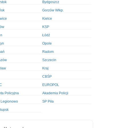
ystok
Bydgoszcz
ńsk
Gorzów Wlkp.
wice
Kielce
ków
KSP
in
Łódź
tyn
Opole
nań
Radom
szów
Szczecin
cław
Kraj
CBŚP
C
EUROPOL
ta Policyjna
Akademia Policji
 Legionowo
SP Piła
łupsk