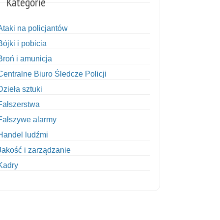
Kategorie
Ataki na policjantów
Bójki i pobicia
Broń i amunicja
Centralne Biuro Śledcze Policji
Dzieła sztuki
Fałszerstwa
Fałszywe alarmy
Handel ludźmi
Jakość i zarządzanie
Kadry
Kobiety w Policji
Korupcja
Kradzież