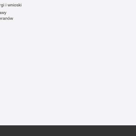
gi i wnioski
Ofiarni i odważni
awy
Opinia publiczna
eranów
Oszustwa
Pedofilia, pornografia dziecięca
Piractwo przemysłowe
Podrabianie znaków towarowych
Pogryzienia przez psy
Polemiki i sprostowania
Policja inaczej
Policjant z pasją
Porwania
Pożary i podpalenia
Pranie brudnych pieniędzy
Prawa człowieka