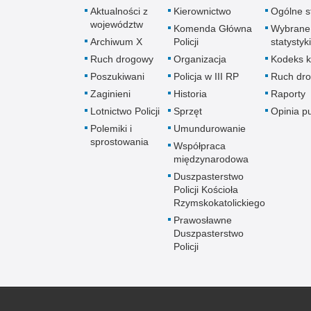
Aktualności z
Kierownictwo
Ogólne st
województw
Komenda Główna
Wybrane
Archiwum X
Policji
statystyki
Ruch drogowy
Organizacja
Kodeks k
Poszukiwani
Policja w III RP
Ruch dr
Zaginieni
Historia
Raporty
Lotnictwo Policji
Sprzęt
Opinia p
Polemiki i
Umundurowanie
sprostowania
Współpraca
międzynarodowa
Duszpasterstwo
Policji Kościoła
Rzymskokatolickiego
Prawosławne
Duszpasterstwo
Policji