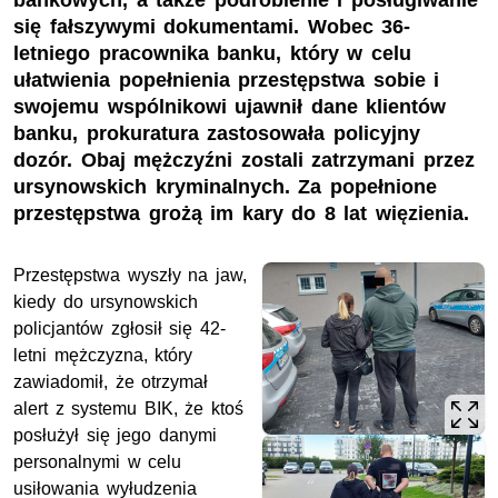
bankowych, a także podrobienie i posługiwanie
się fałszywymi dokumentami. Wobec 36-
letniego pracownika banku, który w celu
ułatwienia popełnienia przestępstwa sobie i
swojemu wspólnikowi ujawnił dane klientów
banku, prokuratura zastosowała policyjny
dozór. Obaj mężczyźni zostali zatrzymani przez
ursynowskich kryminalnych. Za popełnione
przestępstwa grożą im kary do 8 lat więzienia.
Przestępstwa wyszły na jaw,
kiedy do ursynowskich
policjantów zgłosił się 42-
letni mężczyzna, który
zawiadomił, że otrzymał
alert z systemu
BIK
, że ktoś
posłużył się jego danymi
personalnymi w celu
usiłowania wyłudzenia