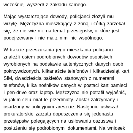
wcześniej wyszedł z zakładu karnego.
Mając wystarczające dowody, policjanci złożyli mu
wizytę. Mężczyzna mieszkający z żoną i córką zarzekał
się, że nie wie nic na temat przestępstw, o które jest
podejrzewany i nie ma z nimi nic wspólnego.
W trakcie przeszukania jego mieszkania policjanci
znaleźli osiem podrobionych dowodów osobistych
wyrobionych na podstawie autentycznych danych osób
pokrzywdzonych, kilkanaście telefonów i kilkadziesiąt kart
SIM, dwadzieścia pakietów startowych z numerami
telefonów, kilka nośników danych w postaci kart pamięci
i pen-drive oraz laptop. Mężczyzna nie potrafił wyjaśnić,
w jakim celu miał te przedmioty. Został zatrzymany i
osadzony w policyjnym areszcie. Następnie usłyszał
prokuratorskie zarzutu dopuszczenia się jedenastu
przestępstw polegających na usiłowaniu oszustwa i
posłużeniu się podrobionymi dokumentami. Na wniosek