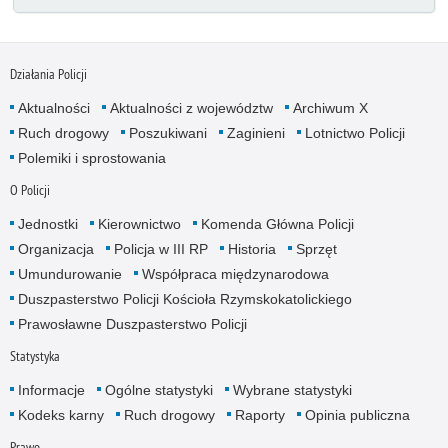
Działania Policji
Aktualności
Aktualności z województw
Archiwum X
Ruch drogowy
Poszukiwani
Zaginieni
Lotnictwo Policji
Polemiki i sprostowania
O Policji
Jednostki
Kierownictwo
Komenda Główna Policji
Organizacja
Policja w III RP
Historia
Sprzęt
Umundurowanie
Współpraca międzynarodowa
Duszpasterstwo Policji Kościoła Rzymskokatolickiego
Prawosławne Duszpasterstwo Policji
Statystyka
Informacje
Ogólne statystyki
Wybrane statystyki
Kodeks karny
Ruch drogowy
Raporty
Opinia publiczna
Prawo