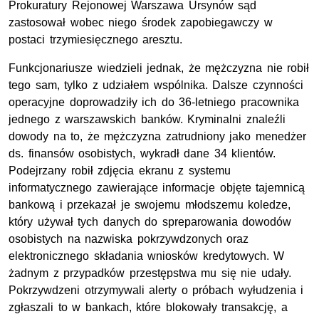
Prokuratury Rejonowej Warszawa Ursynów sąd
zastosował wobec niego środek zapobiegawczy w
postaci trzymiesięcznego aresztu.
Funkcjonariusze wiedzieli jednak, że mężczyzna nie robił
tego sam, tylko z udziałem wspólnika. Dalsze czynności
operacyjne doprowadziły ich do 36-letniego pracownika
jednego z warszawskich banków. Kryminalni znaleźli
dowody na to, że mężczyzna zatrudniony jako menedżer
ds. finansów osobistych, wykradł dane 34 klientów.
Podejrzany robił zdjęcia ekranu z systemu
informatycznego zawierające informacje objęte tajemnicą
bankową i przekazał je swojemu młodszemu koledze,
który używał tych danych do spreparowania dowodów
osobistych na nazwiska pokrzywdzonych oraz
elektronicznego składania wniosków kredytowych. W
żadnym z przypadków przestępstwa mu się nie udały.
Pokrzywdzeni otrzymywali alerty o próbach wyłudzenia i
zgłaszali to w bankach, które blokowały transakcję, a