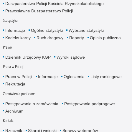
Duszpasterstwo Policji Kościoła Rzymskokatolickiego
Prawosławne Duszpasterstwo Policji
Statystyka
Informacje
Ogólne statystyki
Wybrane statystyki
Kodeks karny
Ruch drogowy
Raporty
Opinia publiczna
Prawo
Dziennik Urzędowy KGP
Wyroki sądowe
Praca w Policji
Praca w Policji
Informacje
Ogłoszenia
Listy rankingowe
Rekrutacja
Zamówienia publiczne
Postępowania o zamówienia
Postępowania podprogowe
Archiwum
Kontakt
Rzecznik
Skargi i wnioski
Sprawy weteranów