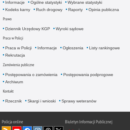
Informacje
Ogólne statystyki
Wybrane statystyki
Kodeks karny
Ruch drogowy
Raporty
Opinia publiczna
Prawo
Dziennik Urzędowy KGP
Wyroki sądowe
Praca w Policji
Praca w Policji
Informacje
Ogłoszenia
Listy rankingowe
Rekrutacja
Zamówienia publiczne
Postępowania o zamówienia
Postępowania podprogowe
Archiwum
Kontakt
Rzecznik
Skargi i wnioski
Sprawy weteranów
Policja
online
Biuletyn Informacji Publicznej