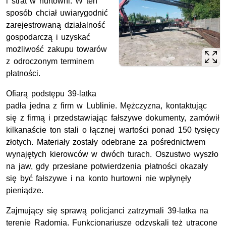
i strat w hurtowni. W ten
sposób chciał uwiarygodnić
zarejestrowaną działalność
gospodarczą i uzyskać
możliwość zakupu towarów
z odroczonym terminem
płatności.
Ofiarą podstępu 39-latka
padła jedna z firm w Lublinie. Mężczyzna, kontaktując
się z firmą i przedstawiając fałszywe dokumenty, zamówił
kilkanaście ton stali o łącznej wartości ponad 150 tysięcy
złotych. Materiały zostały odebrane za pośrednictwem
wynajętych kierowców w dwóch turach. Oszustwo wyszło
na jaw, gdy przesłane potwierdzenia płatności okazały
się być fałszywe i na konto hurtowni nie wpłynęły
pieniądze.
Zajmujący się sprawą policjanci zatrzymali 39-latka na
terenie Radomia. Funkcjonariusze odzyskali też utracone