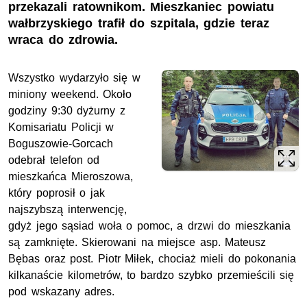
przekazali ratownikom. Mieszkaniec powiatu
wałbrzyskiego trafił do szpitala, gdzie teraz
wraca do zdrowia.
Wszystko wydarzyło się w
miniony weekend. Około
godziny 9:30 dyżurny z
Komisariatu Policji w
Boguszowie-Gorcach
odebrał telefon od
mieszkańca Mieroszowa,
który poprosił o jak
najszybszą interwencję,
gdyż jego sąsiad woła o pomoc, a drzwi do mieszkania
są zamknięte. Skierowani na miejsce
asp.
Mateusz
Bębas oraz
post.
Piotr Miłek, chociaż mieli do pokonania
kilkanaście kilometrów, to bardzo szybko przemieścili się
pod wskazany adres.