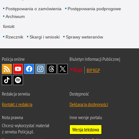
Postępowania o zamówienia
Postępowania podprogowe
Archiwum
Kontakt
Rzecznik
Skargi i wnioski
Sprawy weteranów
Policja
online
Biuletyn Informacji Publicznej
BIP KGP
Redakcja serwisu
Dostępność
Kontakt z redakcją
Deklaracja dostępności
Nota prawna
Inne wersje portalu
Chcesz wykorzystać materiał
Wersja tekstowa
z serwisu Policja.pl.