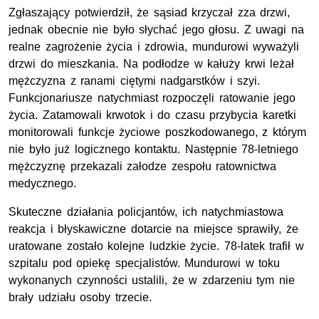
Zgłaszający potwierdził, że sąsiad krzyczał zza drzwi,
jednak obecnie nie było słychać jego głosu. Z uwagi na
realne zagrożenie życia i zdrowia, mundurowi wyważyli
drzwi do mieszkania. Na podłodze w kałuży krwi leżał
mężczyzna z ranami ciętymi nadgarstków i szyi.
Funkcjonariusze natychmiast rozpoczęli ratowanie jego
życia. Zatamowali krwotok i do czasu przybycia karetki
monitorowali funkcje życiowe poszkodowanego, z którym
nie było już logicznego kontaktu. Następnie 78-letniego
mężczyznę przekazali załodze zespołu ratownictwa
medycznego.
Skuteczne działania policjantów, ich natychmiastowa
reakcja i błyskawiczne dotarcie na miejsce sprawiły, że
uratowane zostało kolejne ludzkie życie. 78-latek trafił w
szpitalu pod opiekę specjalistów. Mundurowi w toku
wykonanych czynności ustalili, że w zdarzeniu tym nie
brały udziału osoby trzecie.